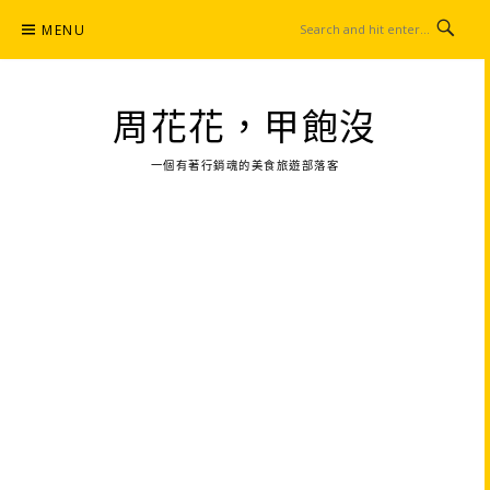
Skip
MENU
to
content
周花花，甲飽沒
一個有著行銷魂的美食旅遊部落客