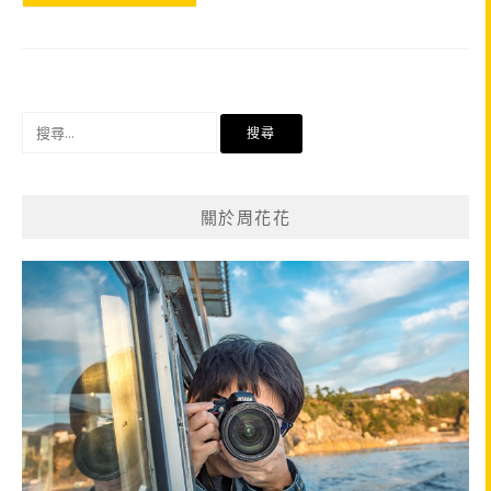
搜
尋
關
鍵
關於周花花
字: