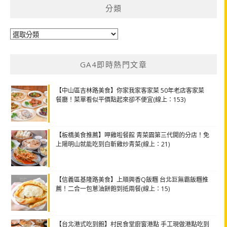
分類
分
類
GA4即時熱門文章
【中山區吉林路美食】你家我家客家菜 50年老店客家菜
餐廳！菜單看似平價點起來卻不便宜(線上：153)
【板橋美食推薦】呷雞啦餐館 青菜園第三代開的分店！免
上陽明山就能吃到白斬雞炒青菜(線上：21)
【信義區基隆路美食】上順興香Q飯糰 台北巨無霸飯糰推
薦！二合一包蔥油餅飽到抵兩餐(線上：15)
【台北港式吃到飽】村民食堂廚窗港點 手工現做港點吃到