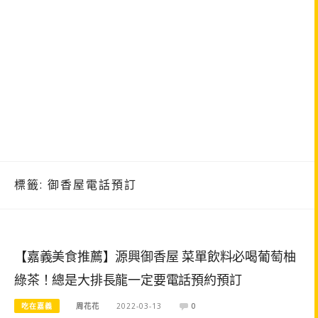
標籤:
御香屋電話預訂
【嘉義美食推薦】源興御香屋 菜單飲料必喝葡萄柚
綠茶！總是大排長龍一定要電話預約預訂
吃在嘉義
周花花
2022-03-13
0