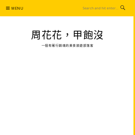
Skip
MENU
to
content
周花花，甲飽沒
一個有著行銷魂的美食旅遊部落客