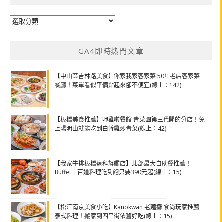
分
類
GA4即時熱門文章
【中山區吉林路美食】你家我家客家菜 50年老店客家菜
餐廳！菜單看似平價點起來卻不便宜(線上：142)
【板橋美食推薦】呷雞啦餐館 青菜園第三代開的分店！免
上陽明山就能吃到白斬雞炒青菜(線上：42)
【我家牛排板橋遠科旗艦店】北部最大自助餐推薦！
Buffet上百道料理吃到飽只要390元起(線上：15)
【松江南京美食小吃】Kanokwan 老麵攤 食尚玩家推薦
泰式料理！搬家到四平街依舊好吃(線上：15)