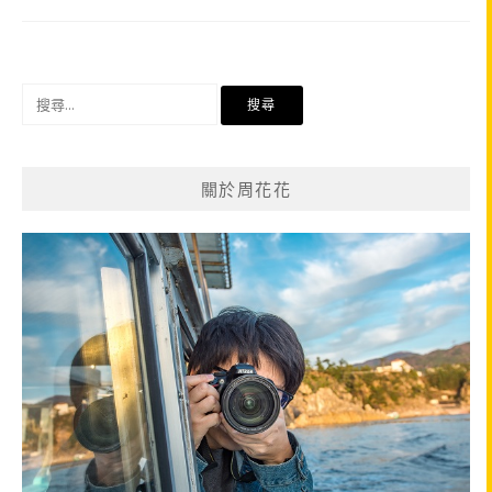
搜
尋
關
鍵
關於周花花
字: