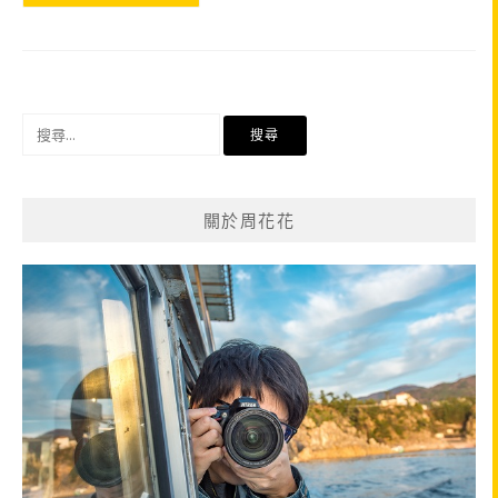
搜
尋
關
鍵
關於周花花
字: