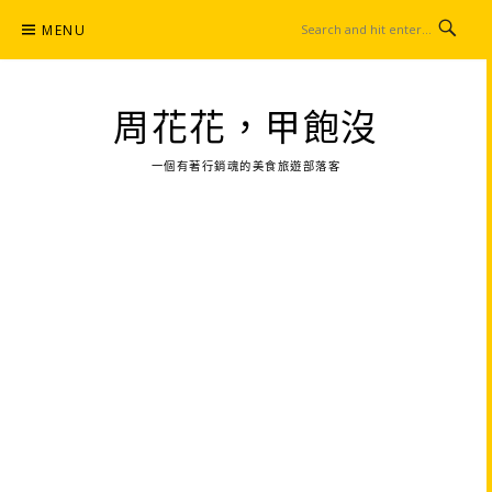
Skip
MENU
to
content
周花花，甲飽沒
一個有著行銷魂的美食旅遊部落客