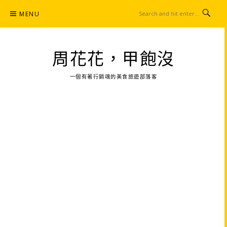
Skip
MENU
to
content
周花花，甲飽沒
一個有著行銷魂的美食旅遊部落客