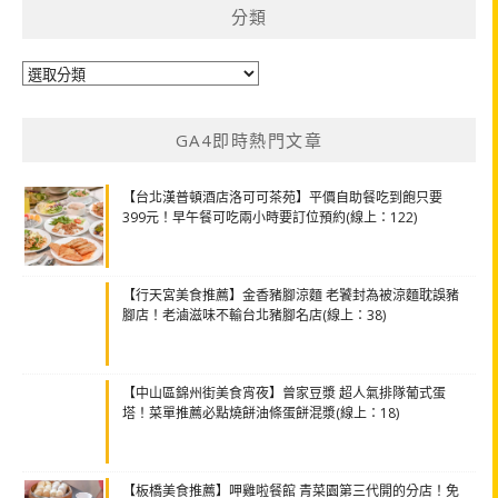
分類
分
類
GA4即時熱門文章
【台北漢普頓酒店洛可可茶苑】平價自助餐吃到飽只要
399元！早午餐可吃兩小時要訂位預約(線上：122)
【行天宮美食推薦】金香豬腳涼麵 老饕封為被涼麵耽誤豬
腳店！老滷滋味不輸台北豬腳名店(線上：38)
【中山區錦州街美食宵夜】曾家豆漿 超人氣排隊葡式蛋
塔！菜單推薦必點燒餅油條蛋餅混漿(線上：18)
【板橋美食推薦】呷雞啦餐館 青菜園第三代開的分店！免