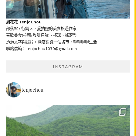
周花花 TenjoChou
部落客 / 行銷人，愛拍照的美食旅遊作家
喜歡美食(拉麵/咖啡狂熱)、棒球、搖滾樂
透過文字與照片，深度認識一個城市，輕輕聊聊生活
聯絡信箱： tenjochou1030@gmail.com
INSTAGRAM
tenjochou