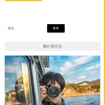
搜
尋
關
鍵
關於周花花
字: