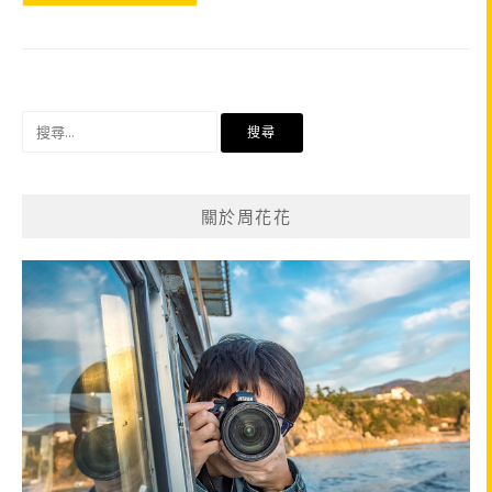
搜
尋
關
鍵
關於周花花
字: