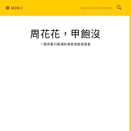
Skip
MENU
to
content
周花花，甲飽沒
一個有著行銷魂的美食旅遊部落客