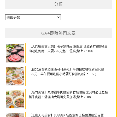
分類
分
類
GA4即時熱門文章
【大同區美食火鍋】荖子鍋Plus 重慶店 現做新鮮麵條&自
助吧吃到飽！只要299元起CP值高(線上：109)
【台北漢普頓酒店洛可可茶苑】平價自助餐吃到飽只要
399元！早午餐可吃兩小時要訂位預約(線上：60)
【新竹美食】九添福牛肉麵館新竹城隍店 米其林必比登推
薦牛肉麵！湯濃肉大塊可免費加湯(線上：38)
【芝山天母美食】SUBBER 名廚詹姆士推薦潛艇堡專賣