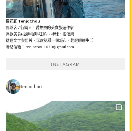
周花花 TenjoChou
部落客 / 行銷人，愛拍照的美食旅遊作家
喜歡美食(拉麵/咖啡狂熱)、棒球、搖滾樂
透過文字與照片，深度認識一個城市，輕輕聊聊生活
聯絡信箱： tenjochou1030@gmail.com
INSTAGRAM
tenjochou