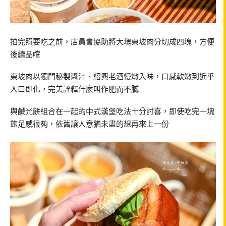
拍完照要吃之前，店員會協助將大塊東坡肉分切成四塊，方便
後續品嚐
東坡肉以獨門秘製醬汁、紹興老酒慢燉入味，口感軟嫩到近乎
入口即化，完美詮釋什麼叫作肥而不膩
與鹹光餅組合在一起的中式漢堡吃法十分討喜，即使吃完一塊
飽足感很夠，依舊讓人意猶未盡的想再來上一份