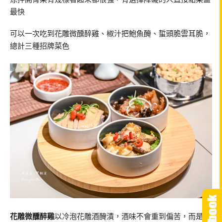
最快
可以一次吃到花雕微醺醉雞、椒汁把鮑魚醃、蜇頭脆雲耳脆，
總計三種招牌菜色
花雕微醺醉雞
以冷泡花雕酒醃漬，酒味不會重到偏苦，而是走