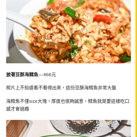
披著豆酥海鱈魚
—468元
照片上不知道看不看得出來，這份豆酥海鱈魚非常大盤
海鱈魚不僅size大塊，厚度也很夠誠意，鱈魚就是要這樣吃口
感才會過癮