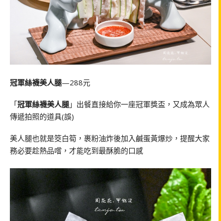
冠軍絲襪美人腿
—288元
「
冠軍絲襪美人腿
」出餐直接給你一座冠軍獎盃，又成為眾人
傳遞拍照的道具(誤)
美人腿也就是筊白筍，裹粉油炸後加入鹹蛋黃爆炒，提醒大家
務必要趁熱品嚐，才能吃到最酥脆的口感