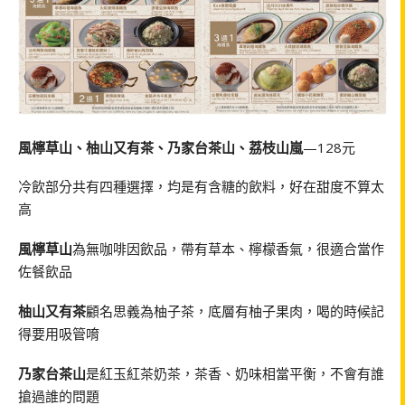
風檸草山、柚山又有茶、乃家台茶山、荔枝山嵐
—128元
冷飲部分共有四種選擇，均是有含糖的飲料，好在甜度不算太
高
風檸草山
為無咖啡因飲品，帶有草本、檸檬香氣，很適合當作
佐餐飲品
柚山又有茶
顧名思義為柚子茶，底層有柚子果肉，喝的時候記
得要用吸管唷
乃家台茶山
是紅玉紅茶奶茶，茶香、奶味相當平衡，不會有誰
搶過誰的問題