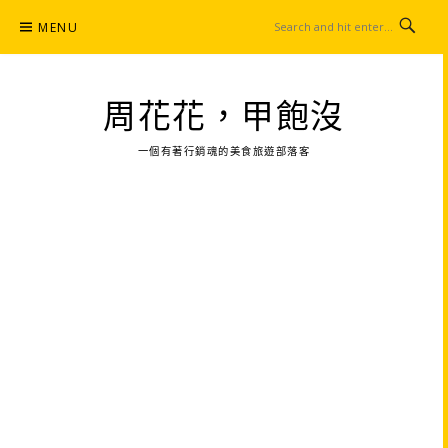
Skip
MENU
to
content
周花花，甲飽沒
一個有著行銷魂的美食旅遊部落客