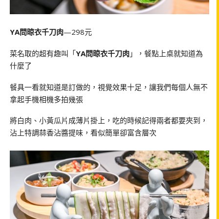
YA問晾衣千刀肉
—298元
菜名取的超有趣叫「
YA問晾衣千刀肉
」，餐點上桌就知道為
什麼了
餐具一看就知道是訂做的，視覺效果十足，讓我們每個人無不
拿起手機相機多拍幾張
將白肉、小黃瓜片成薄片掛上，吃的時候記得兩者都要夾到，
沾上特調蒜香沾醬提味，看似簡單卻富含層次