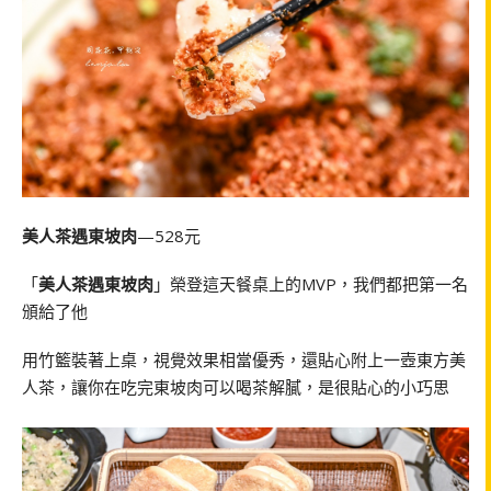
美人茶遇東坡肉
—528元
「
美人茶遇東坡肉
」榮登這天餐桌上的MVP，我們都把第一名
頒給了他
用竹籃裝著上桌，視覺效果相當優秀，還貼心附上一壺東方美
人茶，讓你在吃完東坡肉可以喝茶解膩，是很貼心的小巧思