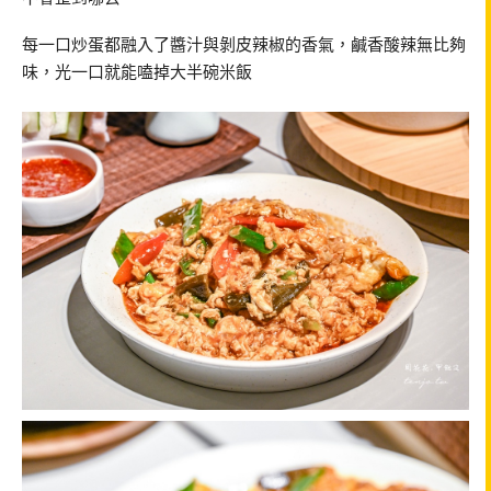
每一口炒蛋都融入了醬汁與剝皮辣椒的香氣，鹹香酸辣無比夠
味，光一口就能嗑掉大半碗米飯