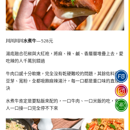
川川川川水煮牛
—528元
湯底融合花椒與大紅袍，將麻、辣、鹹、香層層堆疊上去，愛
吃辣的人千萬別錯過
牛肉口感十分軟嫩，完全沒有乾硬難咬的問題，其餘佐料還有
豆芽、寬粉，全都吸飽麻辣湯汁，每一口都是重口味的直球對
決
水煮牛肯定是要點飯來配的，一口牛肉、一口米飯的吃，會讓
人一口接一口完全停不下來