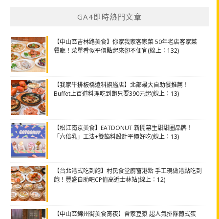
GA4即時熱門文章
【中山區吉林路美食】你家我家客家菜 50年老店客家菜
餐廳！菜單看似平價點起來卻不便宜(線上：132)
【我家牛排板橋遠科旗艦店】北部最大自助餐推薦！
Buffet上百道料理吃到飽只要390元起(線上：13)
【松江南京美食】EATDONUT 新開幕生甜甜圈品牌！
「六倍乳」工法+雙餡料設計平價好吃(線上：13)
【台北港式吃到飽】村民食堂廚窗港點 手工現做港點吃到
飽！豐盛自助吧CP值高近士林站(線上：12)
【中山區錦州街美食宵夜】曾家豆漿 超人氣排隊葡式蛋