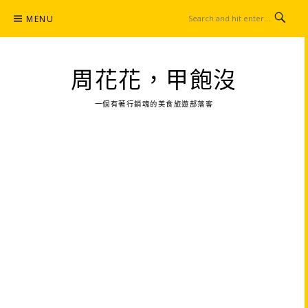
Skip
MENU
to
content
周花花，甲飽沒
一個有著行銷魂的美食旅遊部落客