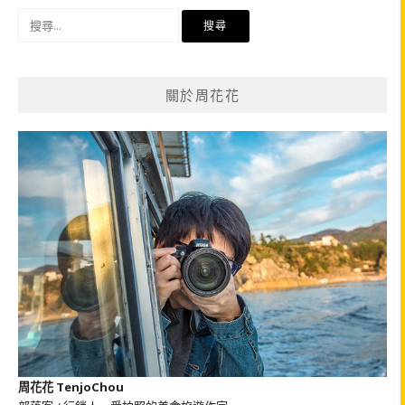
搜
尋
關
鍵
關於周花花
字:
周花花 TenjoChou