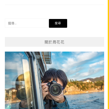
搜
尋
關
鍵
關於周花花
字: