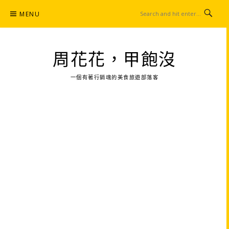
Skip
MENU
to
content
周花花，甲飽沒
一個有著行銷魂的美食旅遊部落客