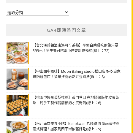
分
類
GA4即時熱門文章
【台北漢普頓酒店洛可可茶苑】平價自助餐吃到飽只要
399元！早午餐可吃兩小時要訂位預約(線上：72)
【中山國中咖啡】Moon Baking studio松山店 好吃自家
烘焙麵包店！菜單推薦必點紅豆圓法(線上：8)
【桃園中壢蛋黃酥推薦】黃門巷口 在地隱藏版脆皮蛋黃
酥！純手工製作提前預約才買得到(線上：6)
【松江南京美食小吃】Kanokwan 老麵攤 食尚玩家推薦
泰式料理！搬家到四平街依舊好吃(線上：5)