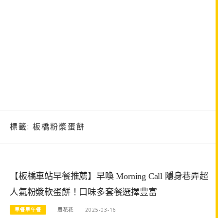
標籤:
板橋粉漿蛋餅
【板橋車站早餐推薦】早喚 Morning Call 隱身巷弄超
人氣粉漿軟蛋餅！口味多套餐選擇豐富
早餐早午餐
周花花
2025-03-16