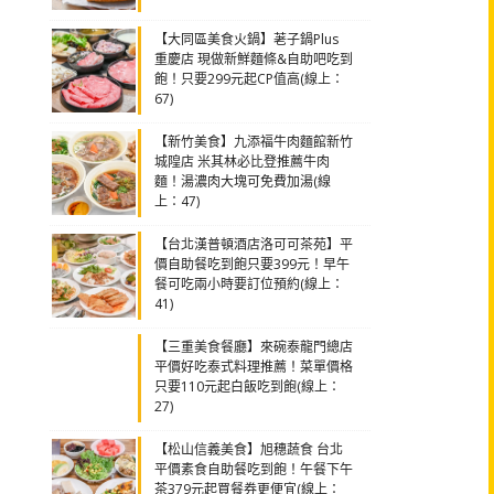
【大同區美食火鍋】荖子鍋Plus
重慶店 現做新鮮麵條&自助吧吃到
飽！只要299元起CP值高(線上：
67)
【新竹美食】九添福牛肉麵館新竹
城隍店 米其林必比登推薦牛肉
麵！湯濃肉大塊可免費加湯(線
上：47)
【台北漢普頓酒店洛可可茶苑】平
價自助餐吃到飽只要399元！早午
餐可吃兩小時要訂位預約(線上：
41)
【三重美食餐廳】來碗泰龍門總店
平價好吃泰式料理推薦！菜單價格
只要110元起白飯吃到飽(線上：
27)
【松山信義美食】旭穗蔬食 台北
平價素食自助餐吃到飽！午餐下午
茶379元起買餐券更便宜(線上：