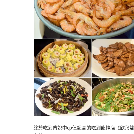
終於吃到傳說中cp值超高的吃到飽神店《欣葉雙