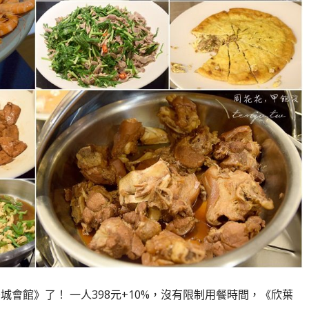
城會館》了！ 一人398元+10%，沒有限制用餐時間，《欣葉