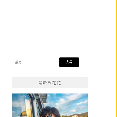
搜
尋
關
鍵
關於周花花
字: