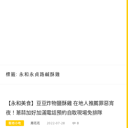
標籤:
永和永貞路鹹酥雞
【永和美食】豆豆炸物鹽酥雞 在地人推薦罪惡宵
夜！蔥蒜加好加滿電話預約自取現場免排隊
街坊小吃
周花花
2022-07-28
0