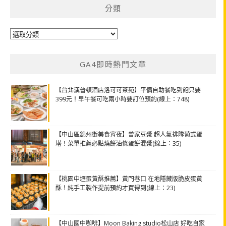
分類
分
類
GA4即時熱門文章
【台北漢普頓酒店洛可可茶苑】平價自助餐吃到飽只要
399元！早午餐可吃兩小時要訂位預約(線上：748)
【中山區錦州街美食宵夜】曾家豆漿 超人氣排隊葡式蛋
塔！菜單推薦必點燒餅油條蛋餅混漿(線上：35)
【桃園中壢蛋黃酥推薦】黃門巷口 在地隱藏版脆皮蛋黃
酥！純手工製作提前預約才買得到(線上：23)
【中山國中咖啡】Moon Baking studio松山店 好吃自家