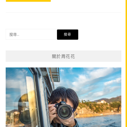
搜
尋
關
鍵
關於周花花
字: