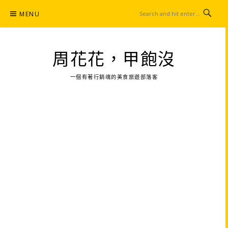
Skip
MENU
to
content
周花花，甲飽沒
一個有著行銷魂的美食旅遊部落客