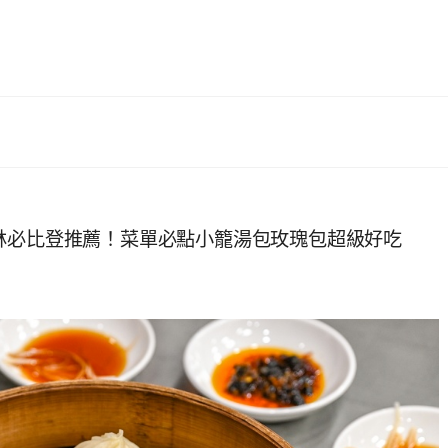
林必比登推薦！菜單必點小籠湯包玫瑰包超級好吃