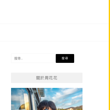
搜
尋
關
鍵
關於周花花
字: