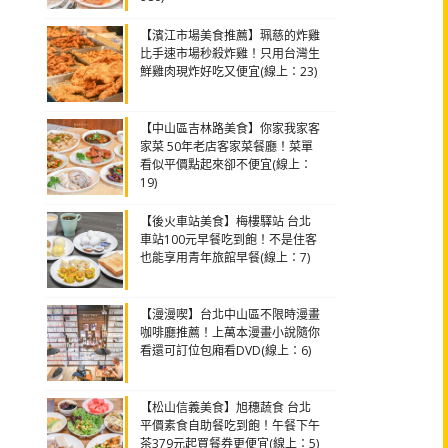
【濱江市場美食推薦】珮慈的炸雞
比手速市場秒殺炸雞！只用台灣生
鮮雞肉現炸好吃又便宜(線上：23)
【中山區吉林路美食】你家我家客
家菜 50年老店客家菜餐廳！菜單
看似平價點起來卻不便宜(線上：
19)
【後火車站美食】梅樓驛站 台北
車站100元早餐吃到飽！不是住客
也能享用青年旅館早餐(線上：7)
【漫漫喫】台北中山區不限時漫畫
咖啡廳推薦！上萬本漫畫小說隨你
看還可訂位包廂看DVD(線上：6)
【松山信義美食】旭穗蔬食 台北
平價素食自助餐吃到飽！午餐下午
茶379元起買餐券更便宜(線上：5)