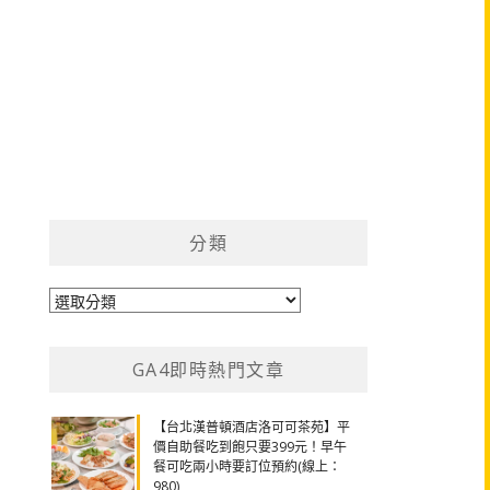
分類
分
類
GA4即時熱門文章
【台北漢普頓酒店洛可可茶苑】平
價自助餐吃到飽只要399元！早午
餐可吃兩小時要訂位預約(線上：
980)