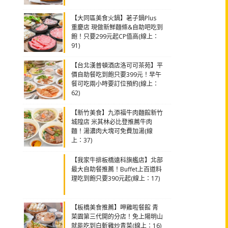
【大同區美食火鍋】荖子鍋Plus
重慶店 現做新鮮麵條&自助吧吃到
飽！只要299元起CP值高(線上：
91)
【台北漢普頓酒店洛可可茶苑】平
價自助餐吃到飽只要399元！早午
餐可吃兩小時要訂位預約(線上：
62)
【新竹美食】九添福牛肉麵館新竹
城隍店 米其林必比登推薦牛肉
麵！湯濃肉大塊可免費加湯(線
上：37)
【我家牛排板橋遠科旗艦店】北部
最大自助餐推薦！Buffet上百道料
理吃到飽只要390元起(線上：17)
【板橋美食推薦】呷雞啦餐館 青
菜園第三代開的分店！免上陽明山
就能吃到白斬雞炒青菜(線上：16)