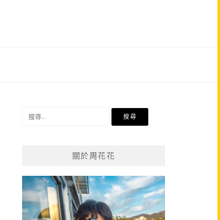
搜
尋
關
鍵
關於周花花
字: