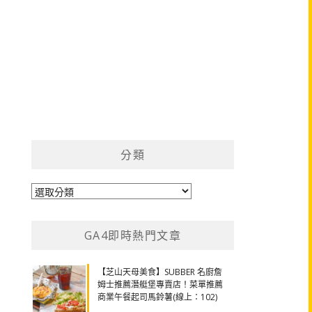
分類
分
類
GA4即時熱門文章
【芝山天母美食】SUBBER 名廚詹
姆士推薦潛艇堡專賣店！菜單推薦
商業午餐起司馬鈴薯(線上：102)