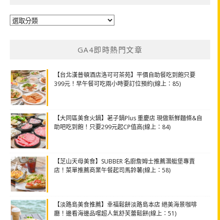
分
類
GA4即時熱門文章
【台北漢普頓酒店洛可可茶苑】平價自助餐吃到飽只要
399元！早午餐可吃兩小時要訂位預約(線上：85)
【大同區美食火鍋】荖子鍋Plus 重慶店 現做新鮮麵條&自
助吧吃到飽！只要299元起CP值高(線上：84)
【芝山天母美食】SUBBER 名廚詹姆士推薦潛艇堡專賣
店！菜單推薦商業午餐起司馬鈴薯(線上：58)
【淡路島美食推薦】幸福鬆餅淡路島本店 絕美海景咖啡
廳！邊看海邊品嚐超人氣舒芙蕾鬆餅(線上：51)