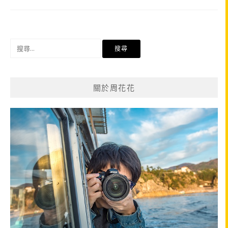
搜
尋
關
鍵
關於周花花
字: