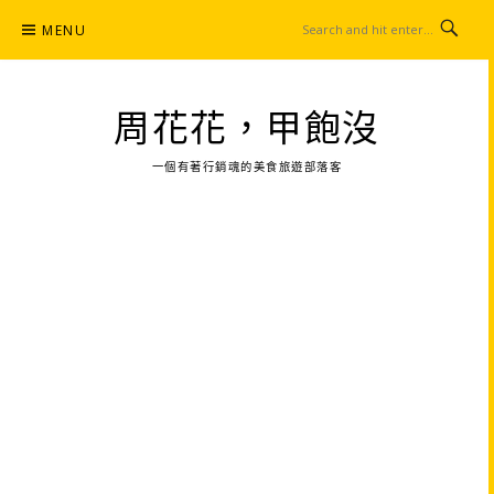
Skip
MENU
to
content
周花花，甲飽沒
一個有著行銷魂的美食旅遊部落客