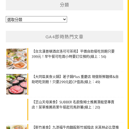
分類
分
類
GA4即時熱門文章
【台北漢普頓酒店洛可可茶苑】平價自助餐吃到飽只要
399元！早午餐可吃兩小時要訂位預約(線上：56)
【大同區美食火鍋】荖子鍋Plus 重慶店 現做新鮮麵條&自
助吧吃到飽！只要299元起CP值高(線上：49)
【芝山天母美食】SUBBER 名廚詹姆士推薦潛艇堡專賣
店！菜單推薦商業午餐起司馬鈴薯(線上：20)
【新竹美食】九添福牛肉麵館新竹城隍店 米其林必比登推