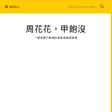
Skip
MENU
to
content
周花花，甲飽沒
一個有著行銷魂的美食旅遊部落客