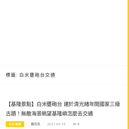
標籤:
白米甕砲台交通
【基隆景點】白米甕砲台 建於清光緒年間國家三級
古蹟！無敵海景眺望基隆嶼怎麼去交通
玩在基隆
周花花
2021-09-19
0