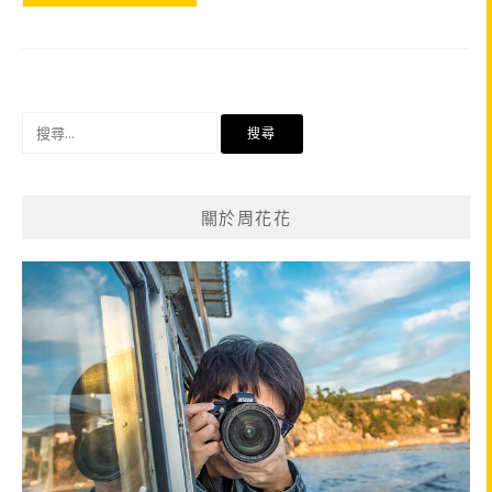
搜
尋
關
鍵
關於周花花
字: