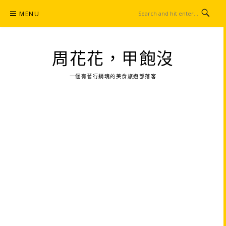
Skip
MENU
to
content
周花花，甲飽沒
一個有著行銷魂的美食旅遊部落客