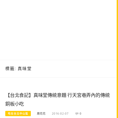
標籤:
真味堂
【台北食記】真味堂傳統意麵 行天宮巷弄內的傳統
銅板小吃
吃在台北中山區
周花花
2016-02-07
0