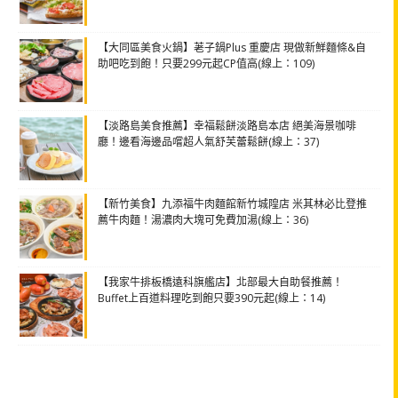
【大同區美食火鍋】荖子鍋Plus 重慶店 現做新鮮麵條&自
助吧吃到飽！只要299元起CP值高(線上：109)
【淡路島美食推薦】幸福鬆餅淡路島本店 絕美海景咖啡
廳！邊看海邊品嚐超人氣舒芙蕾鬆餅(線上：37)
【新竹美食】九添福牛肉麵館新竹城隍店 米其林必比登推
薦牛肉麵！湯濃肉大塊可免費加湯(線上：36)
【我家牛排板橋遠科旗艦店】北部最大自助餐推薦！
Buffet上百道料理吃到飽只要390元起(線上：14)