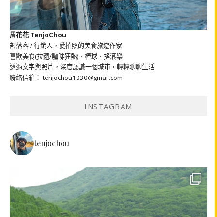
周花花 TenjoChou
部落客 / 行銷人，愛拍照的美食旅遊作家
喜歡美食(拉麵/咖啡狂熱)、棒球、搖滾樂
透過文字與照片，深度認識一個城市，輕輕聊聊生活
聯絡信箱： tenjochou1030@gmail.com
INSTAGRAM
tenjochou