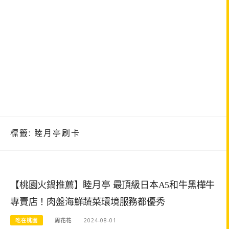
標籤:
睦月亭刷卡
【桃園火鍋推薦】睦月亭 最頂級日本A5和牛黑樺牛
專賣店！肉盤海鮮蔬菜環境服務都優秀
吃在桃園
周花花
2024-08-01