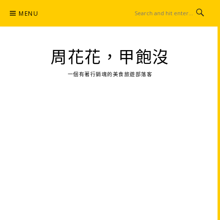
Skip
MENU
to
content
周花花，甲飽沒
一個有著行銷魂的美食旅遊部落客