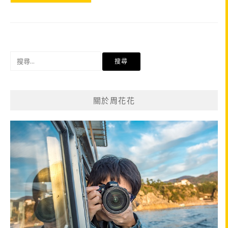
搜
尋
關
鍵
關於周花花
字: