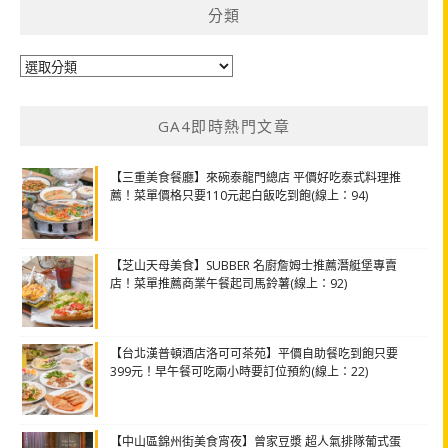
分類
分
類
GA4即時熱門文章
【三重美食餐廳】來碗泰龍門總店 平價好吃泰式料理推
薦！菜單價格只要110元起白飯吃到飽(線上：94)
【芝山天母美食】SUBBER 名廚詹姆士推薦潛艇堡專賣
店！菜單推薦商業午餐起司馬鈴薯(線上：92)
【台北漢普頓酒店洛可可茶苑】平價自助餐吃到飽只要
399元！早午餐可吃兩小時要訂位預約(線上：22)
【中山區錦州街美食宵夜】曾家豆漿 超人氣排隊葡式蛋