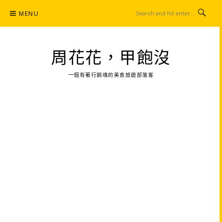
Skip
MENU
to
content
周花花，甲飽沒
一個有著行銷魂的美食旅遊部落客