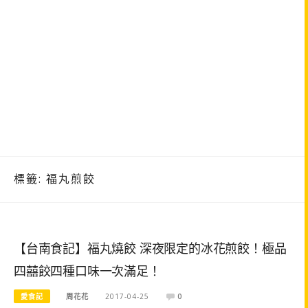
標籤:
福丸煎餃
【台南食記】福丸燒餃 深夜限定的冰花煎餃！極品
四囍餃四種口味一次滿足！
愛食記
周花花
2017-04-25
0