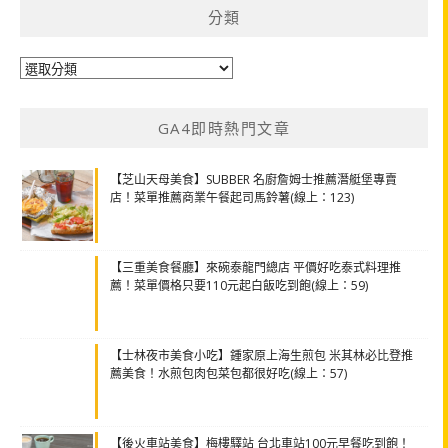
分類
分
類
GA4即時熱門文章
【芝山天母美食】SUBBER 名廚詹姆士推薦潛艇堡專賣
店！菜單推薦商業午餐起司馬鈴薯(線上：123)
【三重美食餐廳】來碗泰龍門總店 平價好吃泰式料理推
薦！菜單價格只要110元起白飯吃到飽(線上：59)
【士林夜市美食小吃】鍾家原上海生煎包 米其林必比登推
薦美食！水煎包肉包菜包都很好吃(線上：57)
【後火車站美食】梅樓驛站 台北車站100元早餐吃到飽！