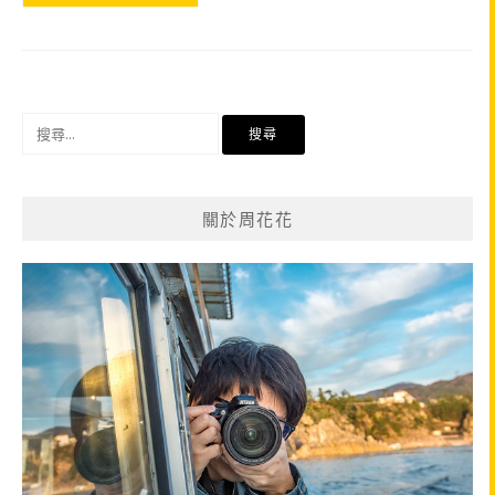
搜
尋
關
鍵
關於周花花
字: