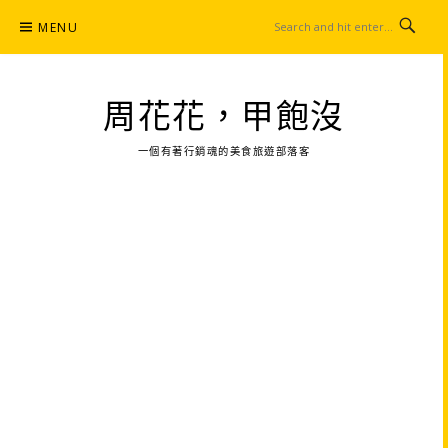
Skip
MENU
to
content
周花花，甲飽沒
一個有著行銷魂的美食旅遊部落客