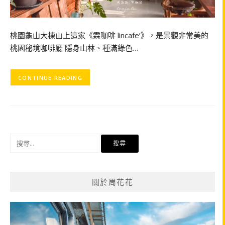
桃園龜山大棟山上這家《霖咖啡 lincafe’》，是景觀非常美的
桃園秘境咖啡廳 隱身山林、種滿綠色…
CONTINUE READING
搜
尋
關
鍵
關於周花花
字: