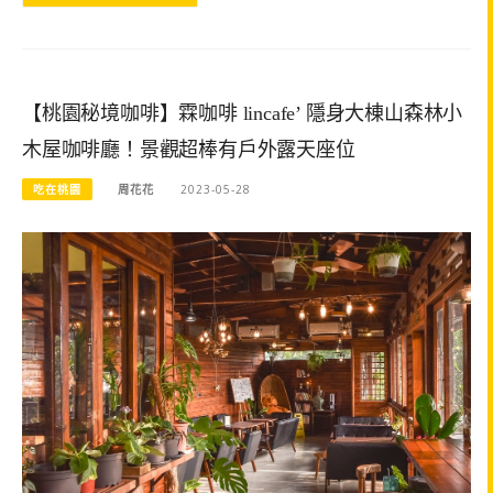
【桃園秘境咖啡】霖咖啡 lincafe’ 隱身大棟山森林小
木屋咖啡廳！景觀超棒有戶外露天座位
吃在桃園
周花花
2023-05-28