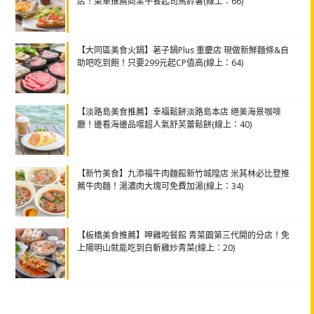
店！菜單推薦商業午餐起司馬鈴薯(線上：66)
【大同區美食火鍋】荖子鍋Plus 重慶店 現做新鮮麵條&自
助吧吃到飽！只要299元起CP值高(線上：64)
【淡路島美食推薦】幸福鬆餅淡路島本店 絕美海景咖啡
廳！邊看海邊品嚐超人氣舒芙蕾鬆餅(線上：40)
【新竹美食】九添福牛肉麵館新竹城隍店 米其林必比登推
薦牛肉麵！湯濃肉大塊可免費加湯(線上：34)
【板橋美食推薦】呷雞啦餐館 青菜園第三代開的分店！免
上陽明山就能吃到白斬雞炒青菜(線上：20)