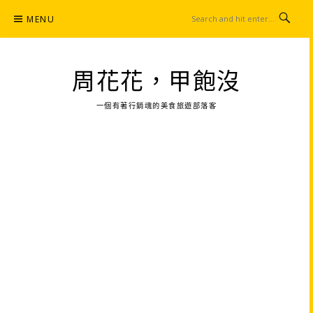
Skip
MENU
to
content
周花花，甲飽沒
一個有著行銷魂的美食旅遊部落客