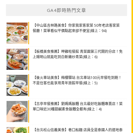
GA4即時熱門文章
【中山區吉林路美食】你家我家客家菜 50年老店客家菜
餐廳！菜單看似平價點起來卻不便宜(線上：94)
【板橋美食推薦】呷雞啦餐館 青菜園第三代開的分店！免
上陽明山就能吃到白斬雞炒青菜(線上：6)
【後火車站美食】梅樓驛站 台北車站100元早餐吃到飽！
不是住客也能享用青年旅館早餐(線上：5)
【古亭早餐推薦】劉媽媽飯糰 台北最好吃飯糰專賣店！菜
單口味近30種甜鹹素食飯糰全都有(線上：4)
【台北松山信義美食】巷口船麵 店員全是泰國人的道地泰