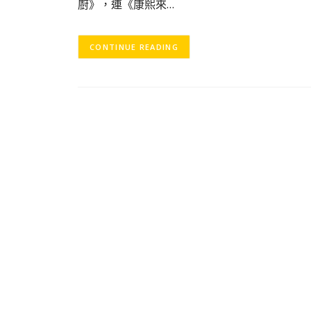
廚》，連《康熙來…
CONTINUE READING