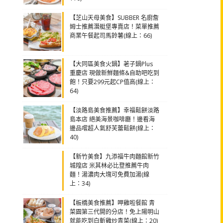
【芝山天母美食】SUBBER 名廚詹
姆士推薦潛艇堡專賣店！菜單推薦
商業午餐起司馬鈴薯(線上：66)
【大同區美食火鍋】荖子鍋Plus
重慶店 現做新鮮麵條&自助吧吃到
飽！只要299元起CP值高(線上：
64)
【淡路島美食推薦】幸福鬆餅淡路
島本店 絕美海景咖啡廳！邊看海
邊品嚐超人氣舒芙蕾鬆餅(線上：
40)
【新竹美食】九添福牛肉麵館新竹
城隍店 米其林必比登推薦牛肉
麵！湯濃肉大塊可免費加湯(線
上：34)
【板橋美食推薦】呷雞啦餐館 青
菜園第三代開的分店！免上陽明山
就能吃到白斬雞炒青菜(線上：20)