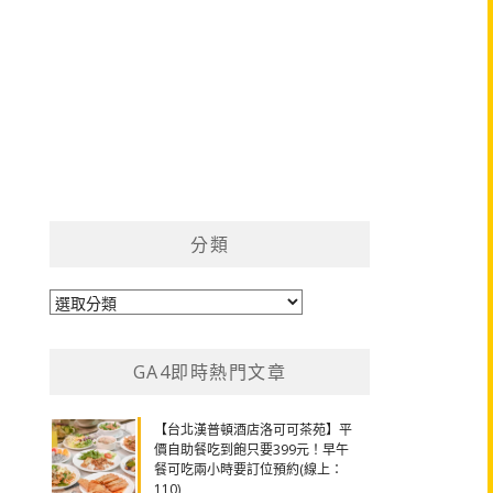
分類
分
類
GA4即時熱門文章
【台北漢普頓酒店洛可可茶苑】平
價自助餐吃到飽只要399元！早午
餐可吃兩小時要訂位預約(線上：
110)