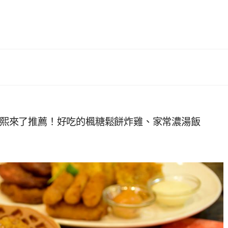
良小廚 康熙來了推薦！好吃的楓糖鬆餅炸雞、家常濃湯飯