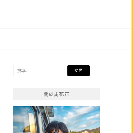
搜
尋
關
鍵
關於周花花
字: