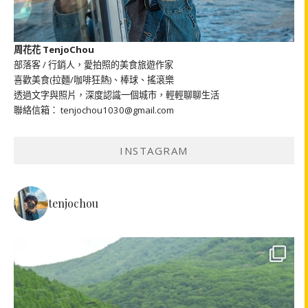
周花花 TenjoChou
部落客 / 行銷人，愛拍照的美食旅遊作家
喜歡美食(拉麵/咖啡狂熱)、棒球、搖滾樂
透過文字與照片，深度認識一個城市，輕輕聊聊生活
聯絡信箱： tenjochou1030@gmail.com
INSTAGRAM
tenjochou