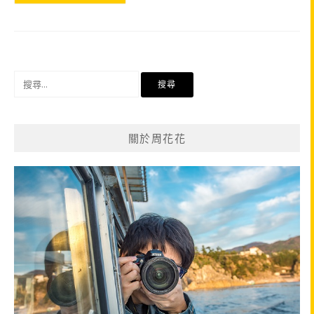
搜
尋
關
鍵
關於周花花
字: