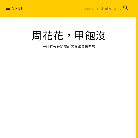
Skip
MENU
to
content
周花花，甲飽沒
一個有著行銷魂的美食旅遊部落客