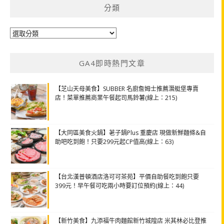
分類
分
類
GA4即時熱門文章
【芝山天母美食】SUBBER 名廚詹姆士推薦潛艇堡專賣
店！菜單推薦商業午餐起司馬鈴薯(線上：215)
【大同區美食火鍋】荖子鍋Plus 重慶店 現做新鮮麵條&自
助吧吃到飽！只要299元起CP值高(線上：63)
【台北漢普頓酒店洛可可茶苑】平價自助餐吃到飽只要
399元！早午餐可吃兩小時要訂位預約(線上：44)
【新竹美食】九添福牛肉麵館新竹城隍店 米其林必比登推