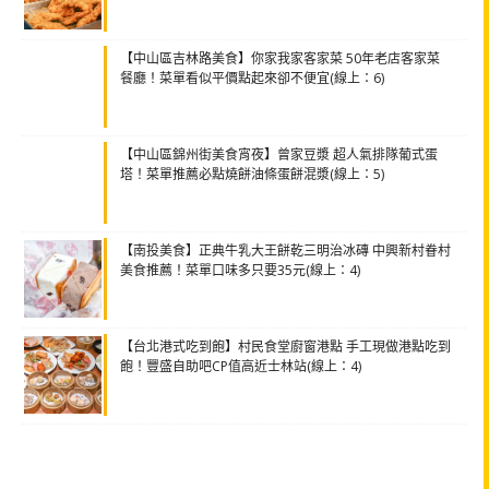
【中山區吉林路美食】你家我家客家菜 50年老店客家菜
餐廳！菜單看似平價點起來卻不便宜(線上：6)
【中山區錦州街美食宵夜】曾家豆漿 超人氣排隊葡式蛋
塔！菜單推薦必點燒餅油條蛋餅混漿(線上：5)
【南投美食】正典牛乳大王餅乾三明治冰磚 中興新村眷村
美食推薦！菜單口味多只要35元(線上：4)
【台北港式吃到飽】村民食堂廚窗港點 手工現做港點吃到
飽！豐盛自助吧CP值高近士林站(線上：4)