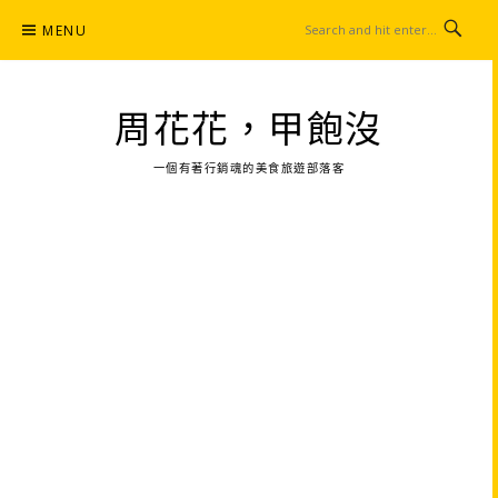
Skip
MENU
to
content
周花花，甲飽沒
一個有著行銷魂的美食旅遊部落客