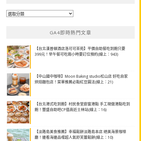
分
類
GA4即時熱門文章
【台北漢普頓酒店洛可可茶苑】平價自助餐吃到飽只要
399元！早午餐可吃兩小時要訂位預約(線上：943)
【中山國中咖啡】Moon Baking studio松山店 好吃自家
烘焙麵包店！菜單推薦必點紅豆圓法(線上：21)
【台北港式吃到飽】村民食堂廚窗港點 手工現做港點吃到
飽！豐盛自助吧CP值高近士林站(線上：16)
【淡路島美食推薦】幸福鬆餅淡路島本店 絕美海景咖啡
廳！邊看海邊品嚐超人氣舒芙蕾鬆餅(線上：10)