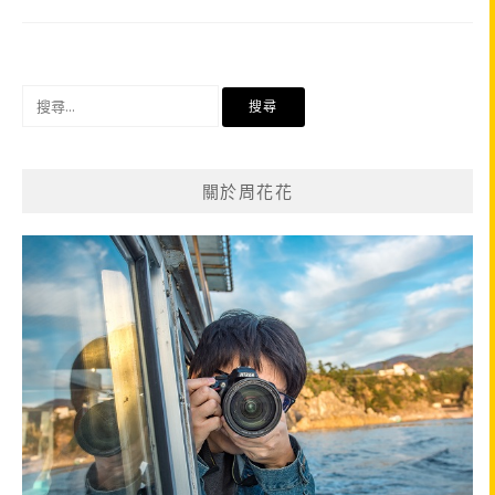
搜
尋
關
鍵
關於周花花
字: