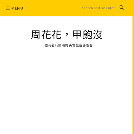
Skip
MENU
to
content
周花花，甲飽沒
一個有著行銷魂的美食旅遊部落客