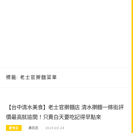
標籤:
老士官擀麵菜單
【台中清水美食】老士官擀麵店 清水擀麵一條街評
價最高就這間！只賣白天要吃記得早點來
愛食記
周花花
2023-03-24