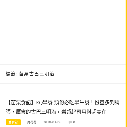
標籤:
苗栗古巴三明治
【苗栗食記】EQ早餐 頭份必吃早午餐！份量多到誇
張，厲害的古巴三明治，岩漿起司用料超實在
愛食記
周花花
2018-01-06
0