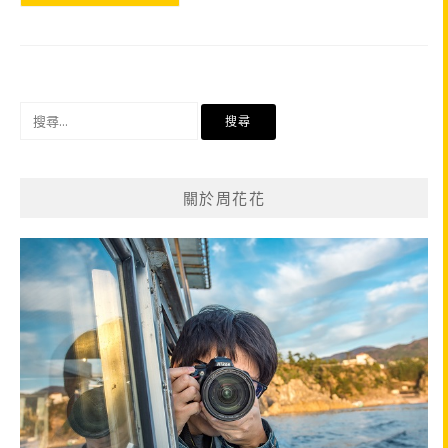
搜
尋
關
鍵
關於周花花
字: