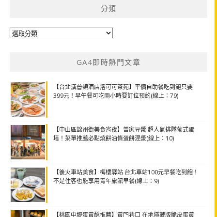
分類
分
類
GA4即時熱門文章
【台北漢普頓酒店洛可可茶苑】平價自助餐吃到飽只要
399元！早午餐可吃兩小時要訂位預約(線上：79)
【中山區錦州街美食宵夜】曾家豆漿 超人氣排隊葡式蛋
塔！菜單推薦必點燒餅油條蛋餅混漿(線上：10)
【後火車站美食】梅樓驛站 台北車站100元早餐吃到飽！
不是住客也能享用青年旅館早餐(線上：9)
【桃園中壢蛋黃酥推薦】黃門巷口 在地隱藏版脆皮蛋黃