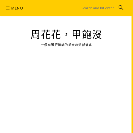
Skip
MENU
to
content
周花花，甲飽沒
一個有著行銷魂的美食旅遊部落客