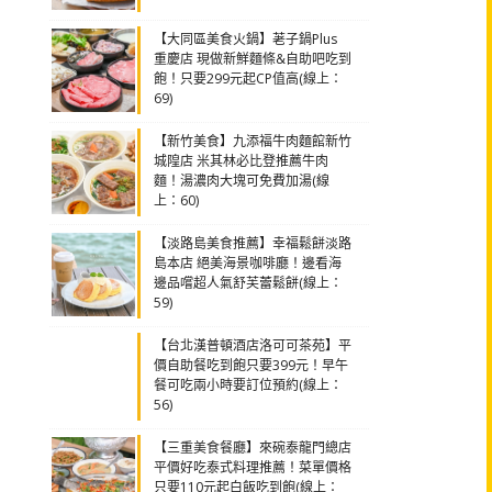
【大同區美食火鍋】荖子鍋Plus
重慶店 現做新鮮麵條&自助吧吃到
飽！只要299元起CP值高(線上：
69)
【新竹美食】九添福牛肉麵館新竹
城隍店 米其林必比登推薦牛肉
麵！湯濃肉大塊可免費加湯(線
上：60)
【淡路島美食推薦】幸福鬆餅淡路
島本店 絕美海景咖啡廳！邊看海
邊品嚐超人氣舒芙蕾鬆餅(線上：
59)
【台北漢普頓酒店洛可可茶苑】平
價自助餐吃到飽只要399元！早午
餐可吃兩小時要訂位預約(線上：
56)
【三重美食餐廳】來碗泰龍門總店
平價好吃泰式料理推薦！菜單價格
只要110元起白飯吃到飽(線上：