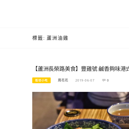
標籤:
蘆洲油雞
【蘆洲長榮路美食】豐雞號 鹹香夠味港
周花花
2019-06-07
0
街坊小吃