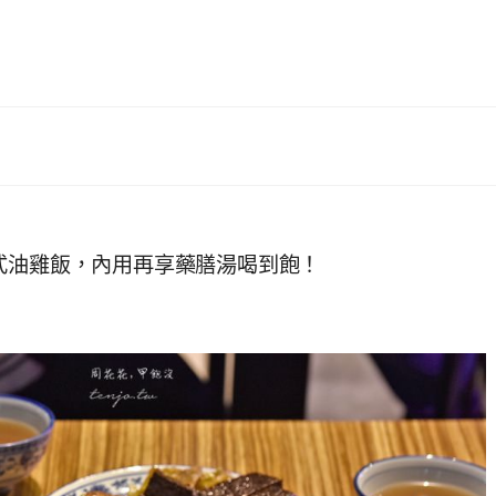
式油雞飯，內用再享藥膳湯喝到飽！