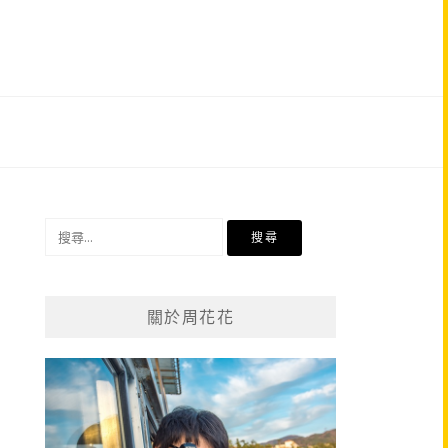
搜
尋
關
鍵
關於周花花
字: