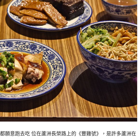
都願意跑去吃 位在蘆洲長榮路上的《豐雞號》，是許多蘆洲在