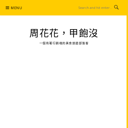
Skip
MENU
to
content
周花花，甲飽沒
一個有著行銷魂的美食旅遊部落客