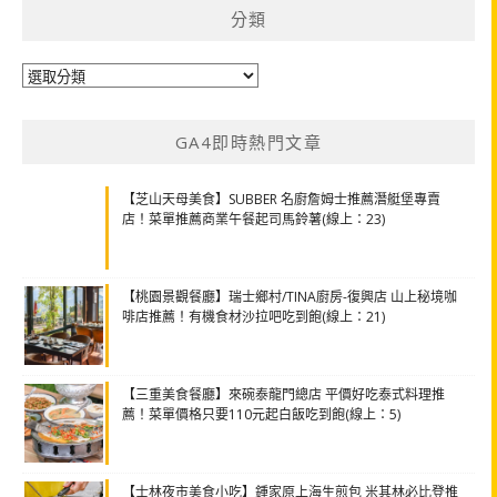
分類
分
類
GA4即時熱門文章
【芝山天母美食】SUBBER 名廚詹姆士推薦潛艇堡專賣
店！菜單推薦商業午餐起司馬鈴薯(線上：23)
【桃園景觀餐廳】瑞士鄉村/TINA廚房-復興店 山上秘境咖
啡店推薦！有機食材沙拉吧吃到飽(線上：21)
【三重美食餐廳】來碗泰龍門總店 平價好吃泰式料理推
薦！菜單價格只要110元起白飯吃到飽(線上：5)
【士林夜市美食小吃】鍾家原上海生煎包 米其林必比登推