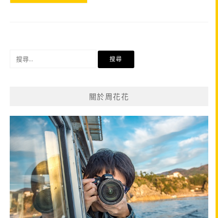
搜
尋
關
鍵
關於周花花
字: