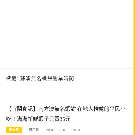
標籤:
蘇澳無名蝦餅營業時間
【宜蘭食記】南方澳無名蝦餅 在地人推薦的平民小
吃！滿滿新鮮蝦子只賣35元
愛食記
周花花
2018-08-10
0