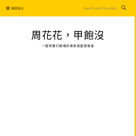
Skip
MENU
to
content
周花花，甲飽沒
一個有著行銷魂的美食旅遊部落客