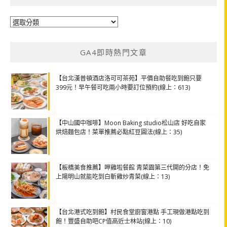
分
類
GA4即時熱門文章
【台北漢普頓酒店洛可可茶苑】平價自助餐吃到飽只要
399元！早午餐可吃兩小時要訂位預約(線上：613)
【中山國中咖啡】Moon Baking studio松山店 好吃自家
烘焙麵包店！菜單推薦必點紅豆圓法(線上：35)
【板橋美食推薦】呷雞啦餐館 青菜園第三代開的分店！免
上陽明山就能吃到白斬雞炒青菜(線上：13)
【台北港式吃到飽】村民食堂廚窗港點 手工現做港點吃到
飽！豐盛自助吧CP值高近士林站(線上：10)