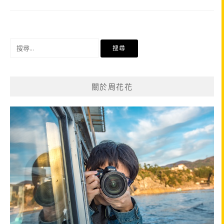
搜
尋
關
鍵
關於周花花
字: