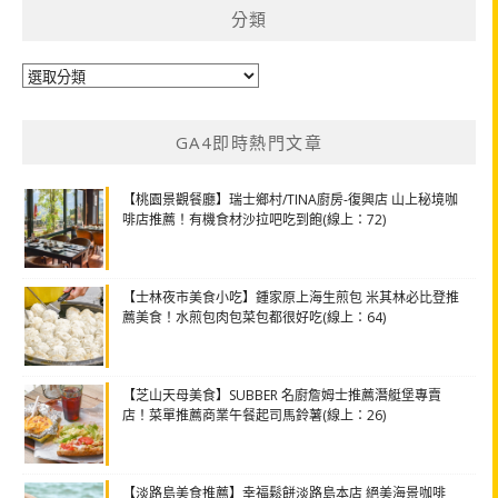
分類
分
類
GA4即時熱門文章
【桃園景觀餐廳】瑞士鄉村/TINA廚房-復興店 山上秘境咖
啡店推薦！有機食材沙拉吧吃到飽(線上：72)
【士林夜市美食小吃】鍾家原上海生煎包 米其林必比登推
薦美食！水煎包肉包菜包都很好吃(線上：64)
【芝山天母美食】SUBBER 名廚詹姆士推薦潛艇堡專賣
店！菜單推薦商業午餐起司馬鈴薯(線上：26)
【淡路島美食推薦】幸福鬆餅淡路島本店 絕美海景咖啡