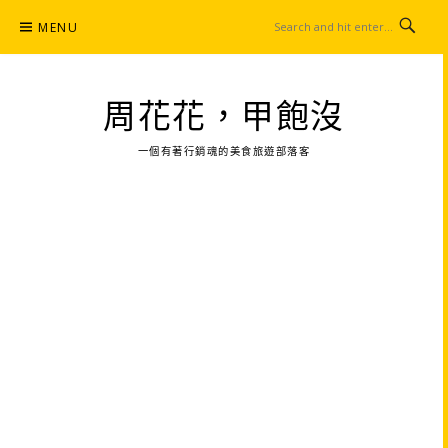
Skip
MENU
to
content
周花花，甲飽沒
一個有著行銷魂的美食旅遊部落客