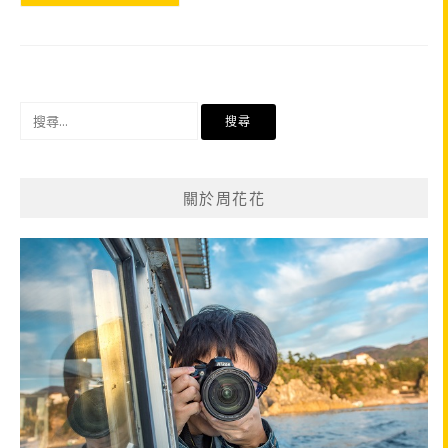
搜
尋
關
鍵
關於周花花
字: