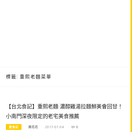
標籤:
重熙老麵菜單
【台北食記】重熙老麵 濃醇雞湯拉麵鮮美會回甘！
小南門深夜限定的老宅美食推薦
愛食記
周花花
2017-07-04
0