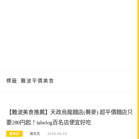
標籤:
難波平價美食
【難波美食推薦】天政烏龍麵店(蕎麥) 超平價麵店只
要280円起！tabelog百名店便宜好吃
愛食記
周花花
2026-06-03