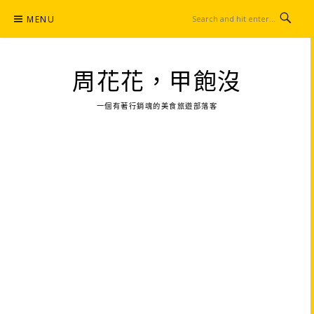
Skip
MENU
to
content
周花花，甲飽沒
一個有著行銷魂的美食旅遊部落客