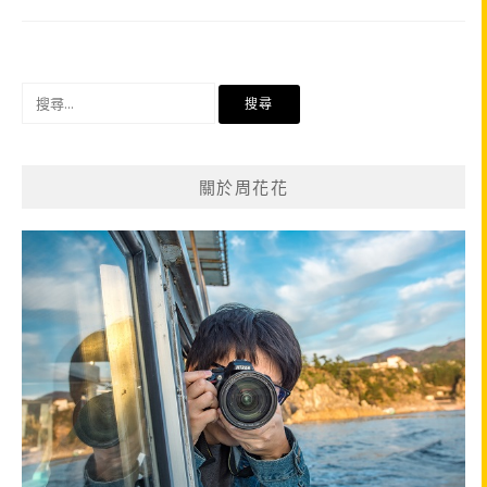
搜
尋
關
鍵
關於周花花
字: