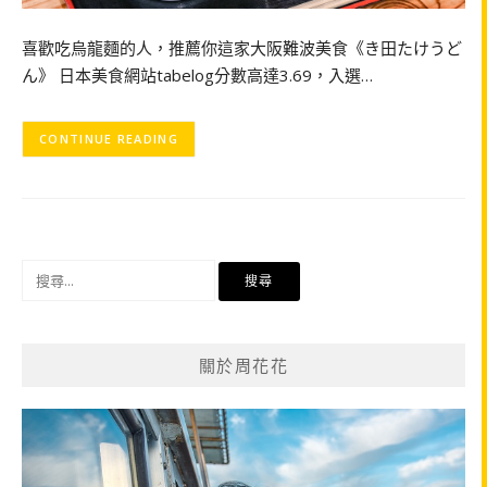
喜歡吃烏龍麵的人，推薦你這家大阪難波美食《き田たけうど
ん》 日本美食網站tabelog分數高達3.69，入選…
CONTINUE READING
搜
尋
關
鍵
關於周花花
字: