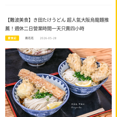
【難波美食】き田たけうどん 超人氣大阪烏龍麵推
薦！週休二日營業時間一天只賣四小時
愛食記
周花花
2026-05-28