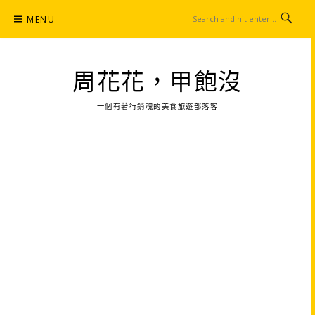
Skip
MENU
to
content
周花花，甲飽沒
一個有著行銷魂的美食旅遊部落客