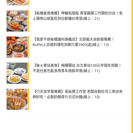
【板橋美食推薦】呷雞啦餐館 青菜園第三代開的分店！免
上陽明山就能吃到白斬雞炒青菜(線上：21)
【我家牛排板橋遠科旗艦店】北部最大自助餐推薦！
Buffet上百道料理吃到飽只要390元起(線上：13)
【後火車站美食】梅樓驛站 台北車站100元早餐吃到飽！
不是住客也能享用青年旅館早餐(線上：11)
【行天宮早餐推薦】長板凳工作室 老闆自製吐司三明治有
夠好吃！必點奶酥厚片日式炒麵(線上：10)