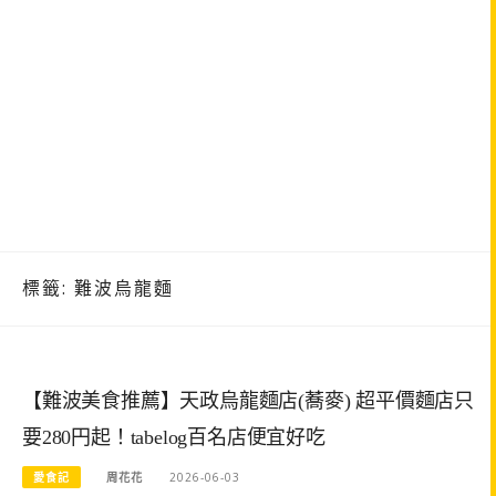
標籤:
難波烏龍麵
【難波美食推薦】天政烏龍麵店(蕎麥) 超平價麵店只
要280円起！tabelog百名店便宜好吃
愛食記
周花花
2026-06-03