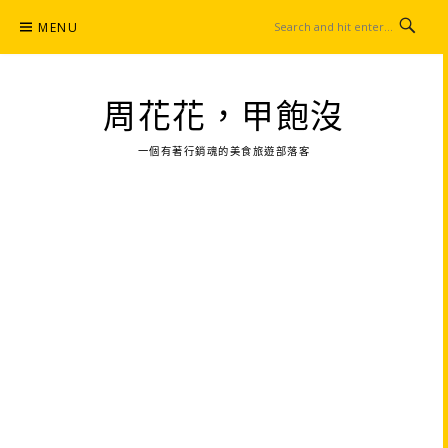
Skip
MENU
to
content
周花花，甲飽沒
一個有著行銷魂的美食旅遊部落客