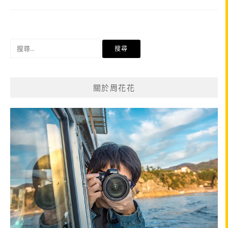
搜
尋
關
鍵
關於周花花
字: