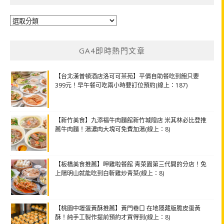
分
類
GA4即時熱門文章
【台北漢普頓酒店洛可可茶苑】平價自助餐吃到飽只要
399元！早午餐可吃兩小時要訂位預約(線上：187)
【新竹美食】九添福牛肉麵館新竹城隍店 米其林必比登推
薦牛肉麵！湯濃肉大塊可免費加湯(線上：8)
【板橋美食推薦】呷雞啦餐館 青菜園第三代開的分店！免
上陽明山就能吃到白斬雞炒青菜(線上：8)
【桃園中壢蛋黃酥推薦】黃門巷口 在地隱藏版脆皮蛋黃
酥！純手工製作提前預約才買得到(線上：8)