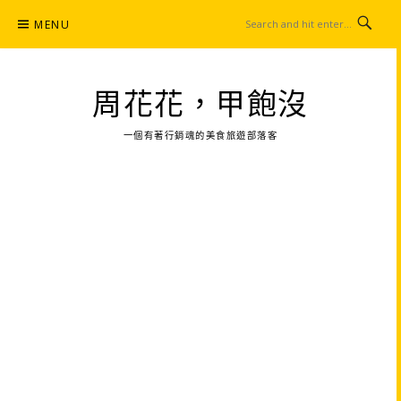
Skip
MENU
to
content
周花花，甲飽沒
一個有著行銷魂的美食旅遊部落客