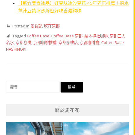
【新竹美食冰品】好豆味冰沙豆花 45年老店推薦！糖水
薑汁豆漿冰沙綿密好吃香濃夠味
Posted in
愛食記
,
吃在京都
Tagged
Coffee Base
,
Coffee Base 京都
,
梨木神社咖啡
,
京都三大
名水
,
京都咖啡
,
京都咖啡推薦
,
京都咖啡店
,
京都咖啡廳
,
Coffee Base
NASHINOKI
搜
尋
關
鍵
關於周花花
字: