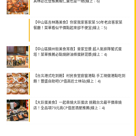
其林必比登推薦蝦仁羹也是一絕(線上：6)
【中山區吉林路美食】你家我家客家菜 50年老店客家菜
餐廳！菜單看似平價點起來卻不便宜(線上：5)
【中山區錦州街美食宵夜】曾家豆漿 超人氣排隊葡式蛋
塔！菜單推薦必點燒餅油條蛋餅混漿(線上：4)
【台北港式吃到飽】村民食堂廚窗港點 手工現做港點吃到
飽！豐盛自助吧CP值高近士林站(線上：4)
【大巨蛋美食】一起串燒大巨蛋店 挑戰台北最平價串燒
店！全品項79元高CP值居酒屋推薦(線上：4)