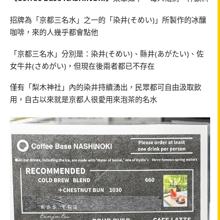
招牌為「京都三名水」之一的「染井(そめい)」所製作的冰釀
咖啡，來的人幾乎都會點他
「京都三名水」分別是：染井(そめい)、縣井(あがたい)、佐
女牛井(さめがい)，但現在後兩者都已不存在
僅有「梨木神社」內的染井持續湧出，民眾都可自由汲取飲
用，自古以來就是京都人很愛用來泡茶的名水