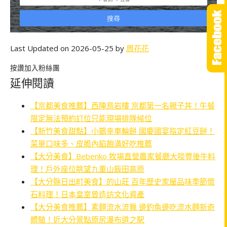
Last Updated on 2026-05-25 by
周花花
按讚加入粉絲團
延伸閱讀
【京都美食推薦】西陣鳥岩樓 京都第一名親子丼！午餐
限定無法預約訂位只能現場排隊候位
【新竹美食甜點】小鵲幸車輪餅 國慶國宴指定紅豆餅！
菜單口味多、皮脆內餡飽滿好吃推薦
【大分美食】Bebenko 牧場直營農家餐廳大啖豐後牛料
理！戶外座位眺望九重山飯田高原
【大分縣日出町美食】的山莊 百年歷史家屋品味季節懷
石料理！日本皇室曾造訪文化資產
【大分美食推薦】素麵流水流舞 邊釣魚邊吃流水麵新奇
體驗！近大分景點原尻瀑布道之駅