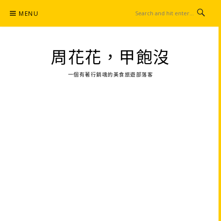
Skip
MENU
to
content
周花花，甲飽沒
一個有著行銷魂的美食旅遊部落客