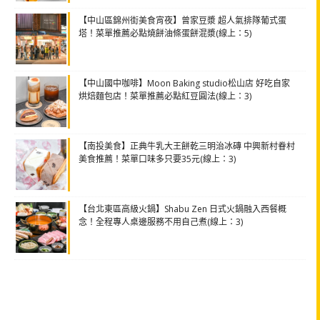
【中山區錦州街美食宵夜】曾家豆漿 超人氣排隊葡式蛋
塔！菜單推薦必點燒餅油條蛋餅混漿(線上：5)
【中山國中咖啡】Moon Baking studio松山店 好吃自家
烘焙麵包店！菜單推薦必點紅豆圓法(線上：3)
【南投美食】正典牛乳大王餅乾三明治冰磚 中興新村眷村
美食推薦！菜單口味多只要35元(線上：3)
【台北東區高級火鍋】Shabu Zen 日式火鍋融入西餐概
念！全程專人桌邊服務不用自己煮(線上：3)