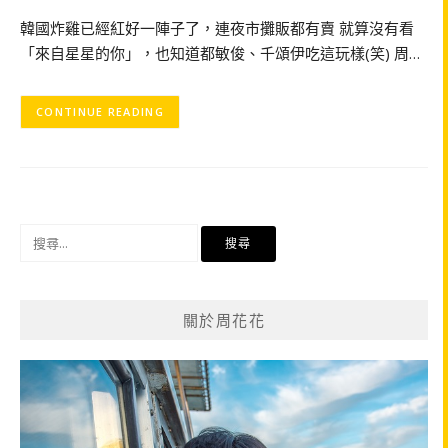
韓國炸雞已經紅好一陣子了，連夜市攤販都有賣 就算沒有看
「來自星星的你」，也知道都敏俊、千頌伊吃這玩樣(笑) 周…
CONTINUE READING
搜
尋
關
鍵
關於周花花
字: