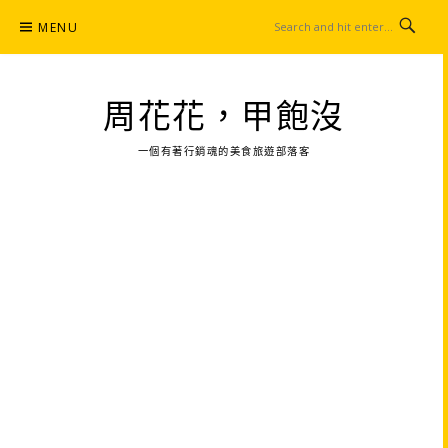
Skip
MENU
to
content
周花花，甲飽沒
一個有著行銷魂的美食旅遊部落客