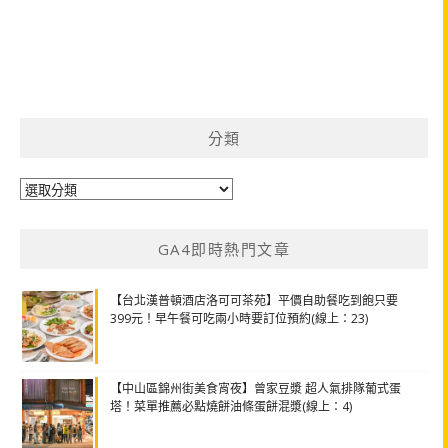
分類
分
類
GA4即時熱門文章
【台北漢普頓酒店洛可可茶苑】平價自助餐吃到飽只要
399元！早午餐可吃兩小時要訂位預約(線上：23)
【中山區錦州街美食宵夜】曾家豆漿 超人氣排隊葡式蛋
塔！菜單推薦必點燒餅油條蛋餅混漿(線上：4)