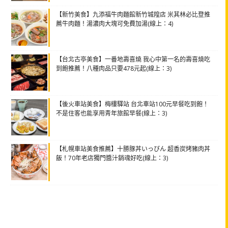
【新竹美食】九添福牛肉麵館新竹城隍店 米其林必比登推
薦牛肉麵！湯濃肉大塊可免費加湯(線上：4)
【台北古亭美食】一番地壽喜燒 我心中第一名的壽喜燒吃
到飽推薦！八種肉品只要478元起(線上：3)
【後火車站美食】梅樓驛站 台北車站100元早餐吃到飽！
不是住客也能享用青年旅館早餐(線上：3)
【札幌車站美食推薦】十勝豚丼いっぴん 超香炭烤豬肉丼
飯！70年老店獨門醬汁銷魂好吃(線上：3)