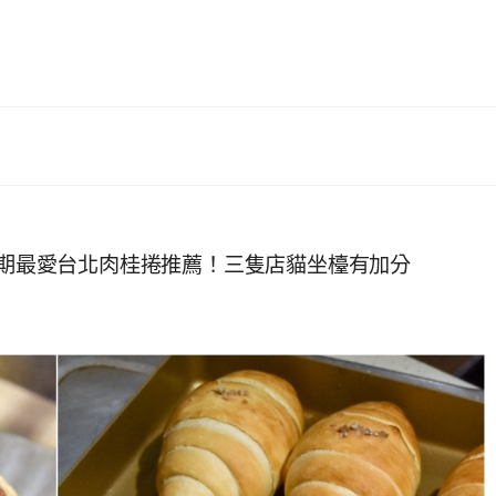
咖啡 近期最愛台北肉桂捲推薦！三隻店貓坐檯有加分