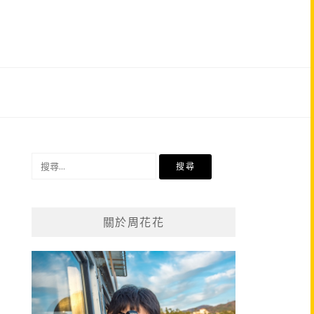
搜
尋
關
鍵
關於周花花
字: