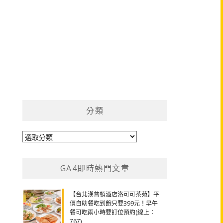
分類
分
類
GA4即時熱門文章
【台北漢普頓酒店洛可可茶苑】平
價自助餐吃到飽只要399元！早午
餐可吃兩小時要訂位預約(線上：
767)