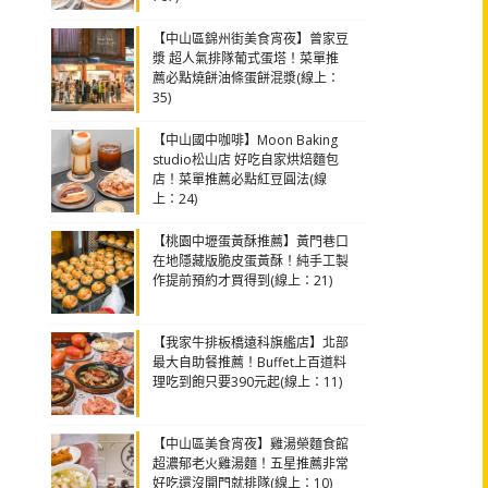
【中山區錦州街美食宵夜】曾家豆
漿 超人氣排隊葡式蛋塔！菜單推
薦必點燒餅油條蛋餅混漿(線上：
35)
【中山國中咖啡】Moon Baking
studio松山店 好吃自家烘焙麵包
店！菜單推薦必點紅豆圓法(線
上：24)
【桃園中壢蛋黃酥推薦】黃門巷口
在地隱藏版脆皮蛋黃酥！純手工製
作提前預約才買得到(線上：21)
【我家牛排板橋遠科旗艦店】北部
最大自助餐推薦！Buffet上百道料
理吃到飽只要390元起(線上：11)
【中山區美食宵夜】雞湯榮麵食館
超濃郁老火雞湯麵！五星推薦非常
好吃還沒開門就排隊(線上：10)