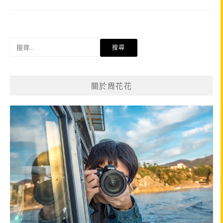
搜
尋
關
鍵
關於周花花
字: