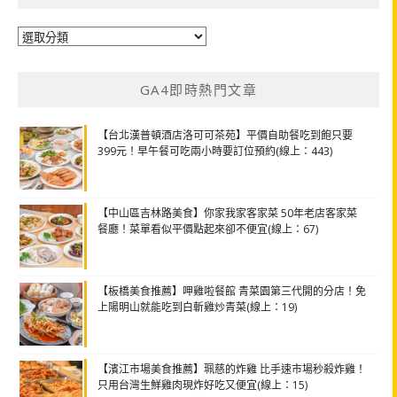
分
類
GA4即時熱門文章
【台北漢普頓酒店洛可可茶苑】平價自助餐吃到飽只要
399元！早午餐可吃兩小時要訂位預約(線上：443)
【中山區吉林路美食】你家我家客家菜 50年老店客家菜
餐廳！菜單看似平價點起來卻不便宜(線上：67)
【板橋美食推薦】呷雞啦餐館 青菜園第三代開的分店！免
上陽明山就能吃到白斬雞炒青菜(線上：19)
【濱江市場美食推薦】珮慈的炸雞 比手速市場秒殺炸雞！
只用台灣生鮮雞肉現炸好吃又便宜(線上：15)