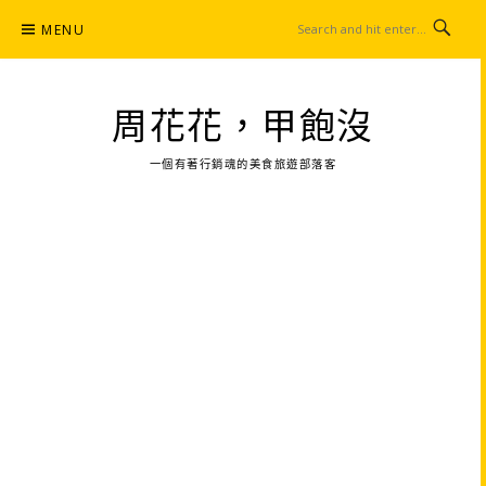
Skip
MENU
to
content
周花花，甲飽沒
一個有著行銷魂的美食旅遊部落客