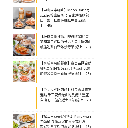
【中山國中咖啡】Moon Baking
studio松山店 好吃自家烘焙麵包
店！菜單推薦必點紅豆圓法(線
上：48)
【板橋美食推薦】呷雞啦餐館 青
菜園第三代開的分店！免上陽明山
就能吃到白斬雞炒青菜(線上：23)
【育成蕃薯藤餐廳】寶島百匯自助
餐吃到飽只要688元！吃buffet還
能做公益食材新鮮健康(線上：23)
【台北港式吃到飽】村民食堂廚窗
港點 手工現做港點吃到飽！豐盛
自助吧CP值高近士林站(線上：20)
【松江南京美食小吃】Kanokwan
老麵攤 食尚玩家推薦泰式料理！
搬家到四平街依舊好吃(線上：15)