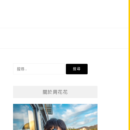
搜
尋
關
鍵
關於周花花
字: