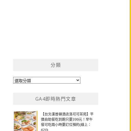
分類
分
類
GA4即時熱門文章
【台北漢普頓酒店洛可可茶苑】平
價自助餐吃到飽只要399元！早午
餐可吃兩小時要訂位預約(線上：
620)