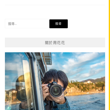
搜
尋
關
鍵
關於周花花
字: