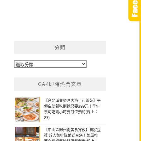
分類
分
類
GA4即時熱門文章
【台北漢普頓酒店洛可可茶苑】平
價自助餐吃到飽只要399元！早午
餐可吃兩小時要訂位預約(線上：
23)
【中山區錦州街美食宵夜】曾家豆
漿 超人氣排隊葡式蛋塔！菜單推