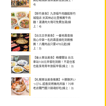
薦必點燒餅油條蛋餅混漿(線上：
4)
【新竹美食】九添福牛肉麵館新竹
城隍店 米其林必比登推薦牛肉
麵！湯濃肉大塊可免費加湯(線
上：4)
【台北古亭美食】一番地壽喜燒
我心中第一名的壽喜燒吃到飽推
薦！八種肉品只要478元起(線
上：3)
【後火車站美食】梅樓驛站 台北
車站100元早餐吃到飽！不是住客
也能享用青年旅館早餐(線上：3)
【札幌車站美食推薦】十勝豚丼い
っぴん 超香炭烤豬肉丼飯！70年
老店獨門醬汁銷魂好吃(線上：3)