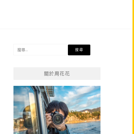
搜
尋
關
鍵
關於周花花
字: