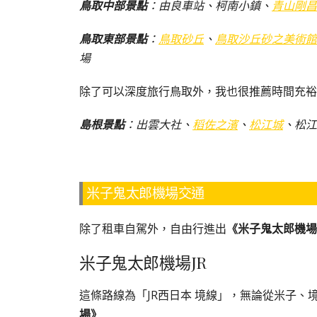
鳥取中部景點
：由良車站、柯南小鎮、
青山剛昌
鳥取東部景點
：
鳥取砂丘
、
鳥取沙丘砂之美術館
場
除了可以深度旅行鳥取外，我也很推薦時間充裕
島根景點
：出雲大社、
稻佐之濱
、
松江城
、松江
米子鬼太郎機場交通
除了租車自駕外，自由行進出
《米子鬼太郎機場
米子鬼太郎機場JR
這條路線為「JR西日本 境線」，無論從米子
場》