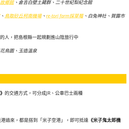
故鄉館
、倉吉白壁土藏群、二十世紀梨紀念館
、
鳥取砂丘柯南機場
、
re-tori farm採草莓
、白兔神社、賀露市
的人，把島根縣一起規劃進山陰旅行中
花鳥園、玉造溫泉
》
的交通方式，可分成JR、公車巴士兩種
、境港過來，都是搭到「米子空港」，即可抵達
《米子鬼太郎機