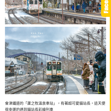
會津鐵道的「蘆之牧溫泉車站」，有著超可愛貓站長，這天便
很幸運的遇到貓站長彩繪列車