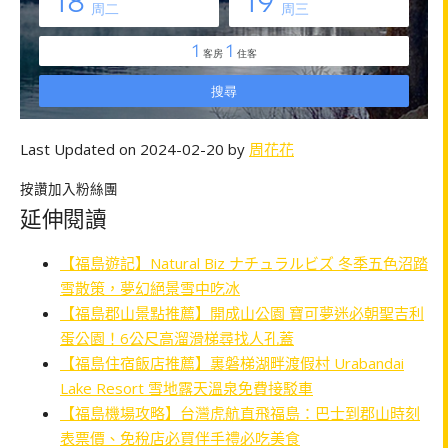
Last Updated on 2024-02-20 by
周花花
按讚加入粉絲團
延伸閱讀
【福島遊記】Natural Biz ナチュラルビズ 冬季五色沼踏
雪散策，夢幻絕景雪中吃冰
【福島郡山景點推薦】開成山公園 寶可夢迷必朝聖吉利
蛋公園！6公尺高溜滑梯尋找人孔蓋
【福島住宿飯店推薦】裏磐梯湖畔渡假村 Urabandai
Lake Resort 雪地露天溫泉免費接駁車
【福島機場攻略】台灣虎航直飛福島：巴士到郡山時刻
表票價、免稅店必買伴手禮必吃美食