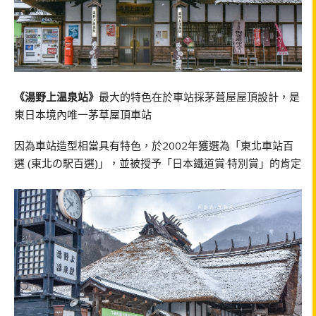
《湯野上温泉站》
最大的特色在於車站採茅葺屋屋頂設計，是
東日本境內唯一茅草屋頂車站
因為車站造型相當具有特色，於2002年獲選為「東北車站百
選 (東北の駅百選)」，並被授予「日本鐵道賞·特別賞」的肯定