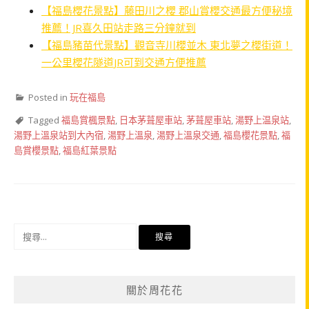
【福島櫻花景點】藤田川之櫻 郡山賞櫻交通最方便秘境
推薦！JR喜久田站走路三分鐘就到
【福島豬苗代景點】觀音寺川櫻並木 東北夢之櫻街道！
一公里櫻花隧道JR可到交通方便推薦
Posted in
玩在福島
Tagged
福島賞楓景點
,
日本茅葺屋車站
,
茅葺屋車站
,
湯野上温泉站
,
湯野上溫泉站到大內宿
,
湯野上溫泉
,
湯野上溫泉交通
,
福島櫻花景點
,
福
島賞櫻景點
,
福島紅葉景點
搜
尋
關
鍵
關於周花花
字: