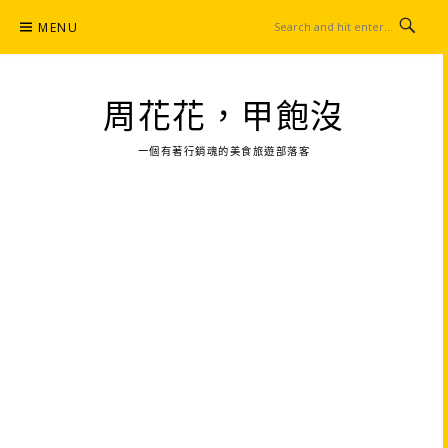
Skip
MENU
to
content
周花花，甲飽沒
一個有著行銷魂的美食旅遊部落客