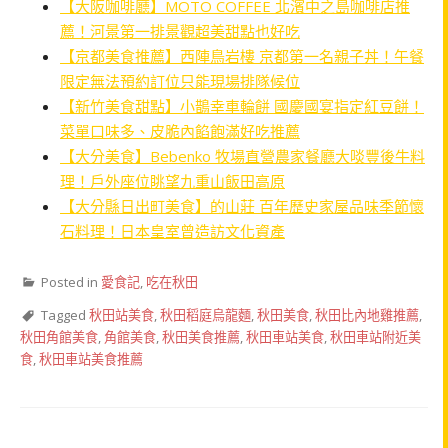
【大阪咖啡廳】MOTO COFFEE 北濱中之島咖啡店推
薦！河景第一排景觀超美甜點也好吃
【京都美食推薦】西陣鳥岩樓 京都第一名親子丼！午餐
限定無法預約訂位只能現場排隊候位
【新竹美食甜點】小鵲幸車輪餅 國慶國宴指定紅豆餅！
菜單口味多、皮脆內餡飽滿好吃推薦
【大分美食】Bebenko 牧場直營農家餐廳大啖豐後牛料
理！戶外座位眺望九重山飯田高原
【大分縣日出町美食】的山莊 百年歷史家屋品味季節懷
石料理！日本皇室曾造訪文化資產
Posted in
愛食記
,
吃在秋田
Tagged
秋田站美食
,
秋田稻庭烏龍麵
,
秋田美食
,
秋田比內地雞推薦
,
秋田角館美食
,
角館美食
,
秋田美食推薦
,
秋田車站美食
,
秋田車站附近美
食
,
秋田車站美食推薦