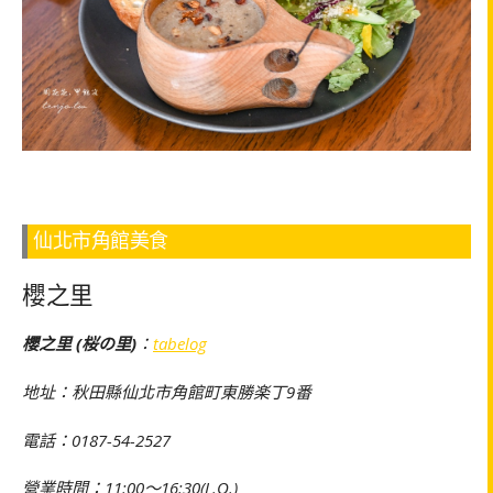
仙北市角館美食
櫻之里
櫻之里 (桜の里)
：
tabelog
地址：秋田縣仙北市角館町東勝楽丁9番
電話：0187-54-2527
營業時間：11:00～16:30(L.O.)