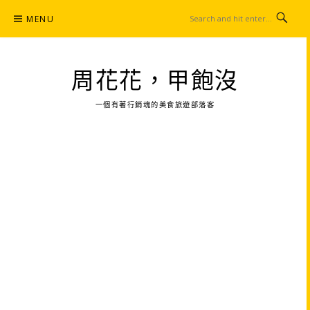
Skip
MENU
to
content
周花花，甲飽沒
一個有著行銷魂的美食旅遊部落客