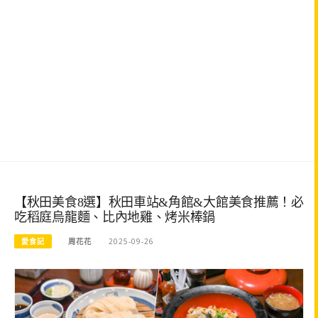
【秋田美食8選】秋田車站&角館&大館美食推薦！必
吃稻庭烏龍麵、比內地雞、烤米棒鍋
愛食記
周花花
2025-09-26