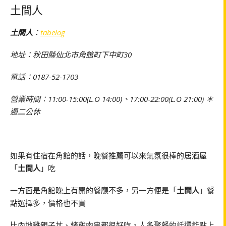
土間人
土間人
：
tabelog
地址：秋田縣仙北市角館町下中町30
電話：0187-52-1703
營業時間：11:00-15:00(L.O 14:00)、17:00-22:00(L.O 21:00) ＊
週二公休
如果有住宿在角館的話，晚餐推薦可以來氣氛很棒的居酒屋
「
土間人
」吃
一方面是角館晚上有開的餐廳不多，另一方便是「
土間人
」餐
點選擇多，價格也不貴
比內地雞親子丼、烤雞肉串都很好吃，人多聚餐的話還能點上