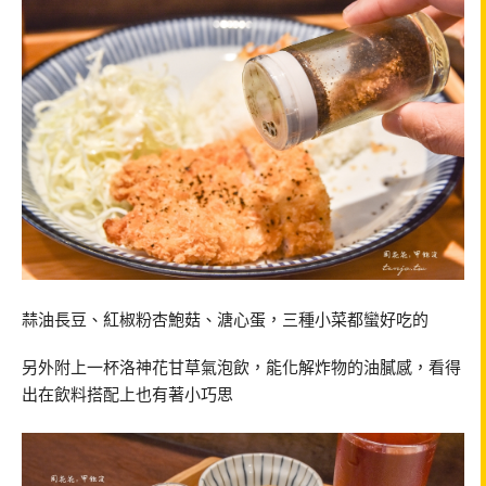
蒜油長豆、紅椒粉杏鮑菇、溏心蛋，三種小菜都蠻好吃的
另外附上一杯洛神花甘草氣泡飲，能化解炸物的油膩感，看得
出在飲料搭配上也有著小巧思