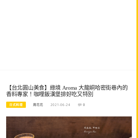
【台北圓山美食】綠境 Aroma 大龍峒哈密街巷內的
香料專家！咖哩飯漢堡排好吃又特別
日式料理
周花花
2021-06-24
0