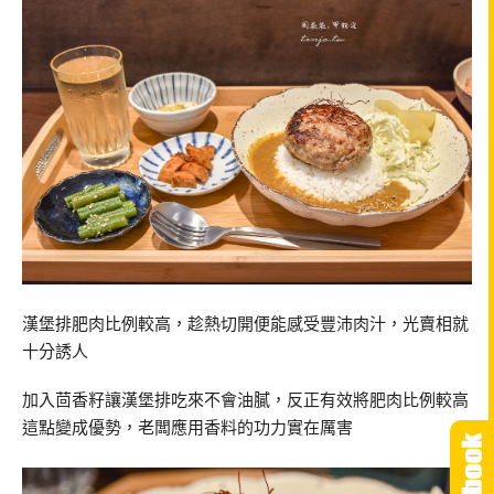
漢堡排肥肉比例較高，趁熱切開便能感受豐沛肉汁，光賣相就
十分誘人
加入茴香籽讓漢堡排吃來不會油膩，反正有效將肥肉比例較高
這點變成優勢，老闆應用香料的功力實在厲害