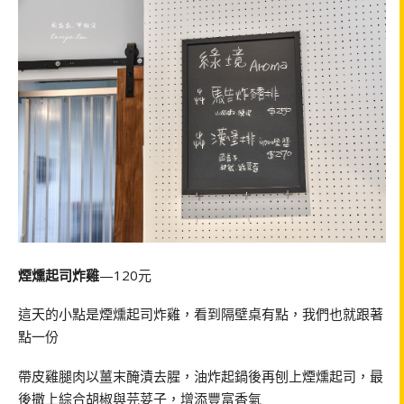
煙燻起司炸雞
—120元
這天的小點是煙燻起司炸雞，看到隔壁桌有點，我們也就跟著
點一份
帶皮雞腿肉以薑末醃漬去腥，油炸起鍋後再刨上煙燻起司，最
後撒上綜合胡椒與芫荽子，增添豐富香氣