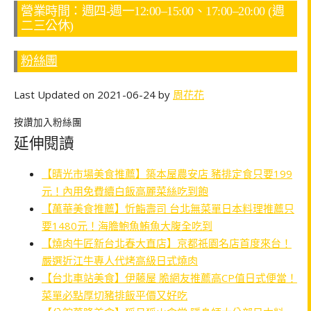
營業時間：週四-週一12:00–15:00、17:00–20:00 (週
二三公休)
粉絲團
Last Updated on 2021-06-24 by
周花花
按讚加入粉絲團
延伸閱讀
【晴光市場美食推薦】築本屋農安店 豬排定食只要199
元！內用免費續白飯高麗菜絲吃到飽
【萬華美食推薦】忻鮨壽司 台北無菜單日本料理推薦只
要1480元！海膽鮑魚鮪魚大腹全吃到
【燒肉牛匠新台北春大直店】京都祇園名店首度來台！
嚴選近江牛專人代烤高級日式燒肉
【台北車站美食】伊藤屋 脆網友推薦高CP值日式便當！
菜單必點厚切豬排飯平價又好吃