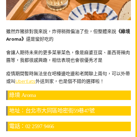
雖然炸豬排對我來說，炸得稍微偏油了些，但整體來說
《綠境
Aroma》
還是蠻好吃的
會讓人期待未來的更多菜單菜色，像是麻婆豆腐、墨西哥辣肉
醬等，我都很感興趣，相信表現也會很優秀才是
疫情期間暫時無法坐在吧檯邊吃邊和老闆聊上兩句，可以外帶
或叫
UberEats
外送到家，也是個不錯的選擇啦！
綠境 Aroma
地址：台北市大同區哈密街59巷47號
電話：02 2597 9466