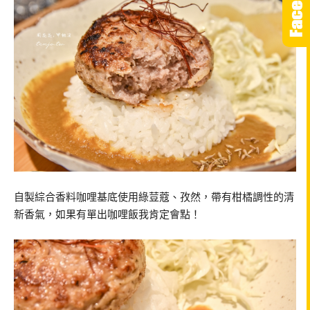
自製綜合香料咖哩基底使用綠荳蔻、孜然，帶有柑橘調性的清
新香氣，如果有單出咖哩飯我肯定會點！