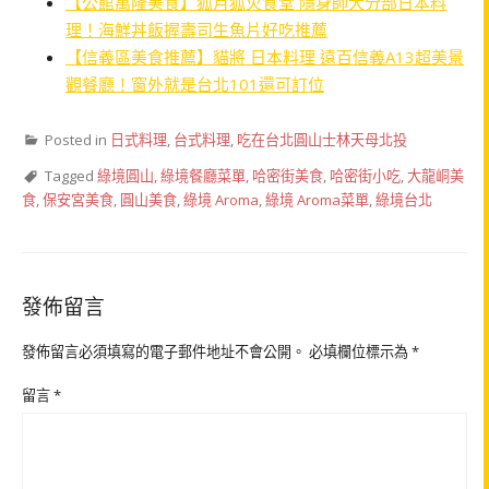
【公館萬隆美食】狐月狐火食堂 隱身師大分部日本料
理！海鮮丼飯握壽司生魚片好吃推薦
【信義區美食推薦】貓將 日本料理 遠百信義A13超美景
觀餐廳！窗外就是台北101還可訂位
Posted in
日式料理
,
台式料理
,
吃在台北圓山士林天母北投
Tagged
綠境圓山
,
綠境餐廳菜單
,
哈密街美食
,
哈密街小吃
,
大龍峒美
食
,
保安宮美食
,
圓山美食
,
綠境 Aroma
,
綠境 Aroma菜單
,
綠境台北
發佈留言
發佈留言必須填寫的電子郵件地址不會公開。
必填欄位標示為
*
留言
*