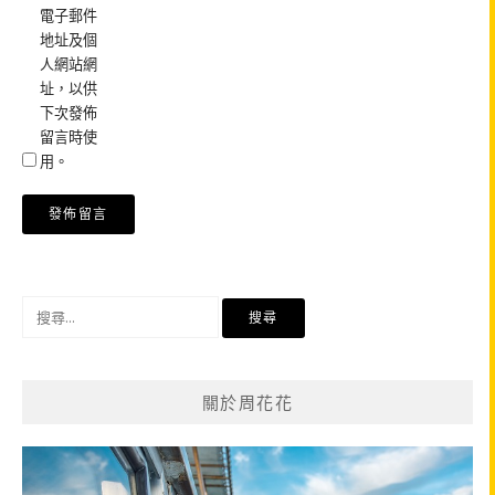
電子郵件
地址及個
人網站網
址，以供
下次發佈
留言時使
用。
搜
尋
關
鍵
關於周花花
字: