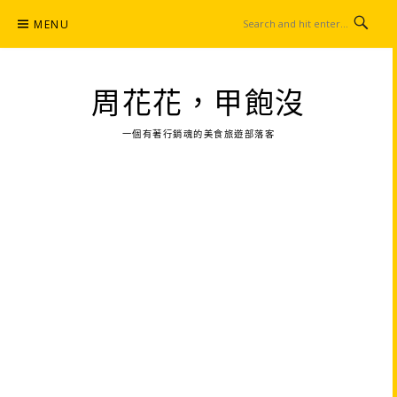
Skip
MENU
to
content
周花花，甲飽沒
一個有著行銷魂的美食旅遊部落客