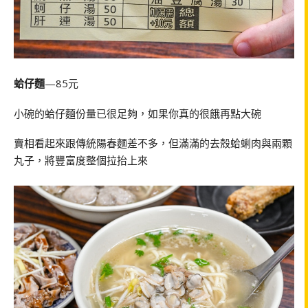
蛤仔麵
—85元
小碗的蛤仔麵份量已很足夠，如果你真的很餓再點大碗
賣相看起來跟傳統陽春麵差不多，但滿滿的去殼蛤蜊肉與兩顆
丸子，將豐富度整個拉抬上來