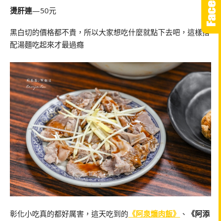
燙肝連
—50元
黑白切的價格都不貴，所以大家想吃什麼就點下去吧，這樣搭
配湯麵吃起來才最過癮
彰化小吃真的都好厲害，這天吃到的
《阿泉爌肉飯》
、
《阿添