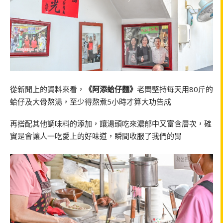
從新聞上的資料來看，
《阿添蛤仔麵》
老闆堅持每天用80斤的
蛤仔及大骨熬湯，至少得熬煮5小時才算大功告成
再搭配其他調味料的添加，讓湯頭吃來濃郁中又富含層次，確
實是會讓人一吃愛上的好味道，瞬間收服了我們的胃