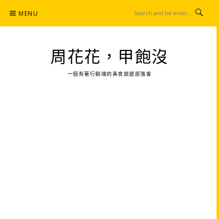
Skip
MENU
to
content
周花花，甲飽沒
一個有著行銷魂的美食旅遊部落客