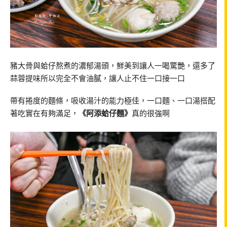
豬大骨與蛤仔熬煮的濃郁湯頭，鮮美到讓人一喝驚艷，還多了
蒜蓉提味所以完全不會油膩，讓人止不住一口接一口
帶有捲度的麵條，吸收湯汁的能力極佳，一口麵、一口湯搭配
著吃實在有夠滿足，
《阿添蛤仔麵》
真的很強啊