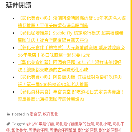
延伸閱讀
【彰化美食小吃】溪湖阿讚豬腳爌肉飯 50年老店名人媒
體都推薦！平價美味還有湯品喝到飽
【彰化咖啡推薦】Stable Fly 穩定飛行模式 超美獨棟老
屋咖啡店！複合空間有陽台露天座位
【彰化美食伴手禮推薦】大元蔴薯鹹麻糬 隱身城隍廟旁
56年老店！多口味麻糬一顆只要12元
【彰化美食推薦】阿添蛤仔麵 50年老店湯鮮味美超好
吃！總統都來吃過的古早味彰化小吃
【彰化美食小吃】阿泉爌肉飯 江振誠封為最好吃焢肉
飯！第一屆500碗榜首90年老店推薦
【彰化員林美食】丰富食堂 好吃道地日式定食專賣店！
菜單推薦北海道湯咖哩馬鈴薯燉肉
Posted in
愛食記
,
吃在彰化
Tagged
彰化50年蛤仔麵
,
彰化蛤仔麵進擊的台灣
,
彰化小吃
,
彰化午
餐
,
彰化美食
,
阿添蛤仔麵
,
阿添蛤仔麵菜單
,
彰化蛤仔麵
,
彰化蛤仔麵推