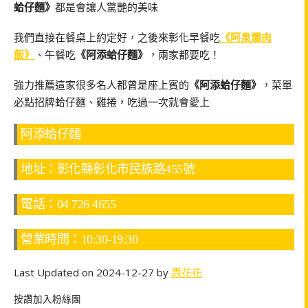
蛤仔麵》
都是會讓人驚艷的美味
我們直接在餐桌上約定好，之後來彰化早餐吃
《阿泉爌肉
飯》
、午餐吃
《阿添蛤仔麵》
，兩家都要吃！
強力推薦這家很多名人都曾是座上賓的
《阿添蛤仔麵》
，菜單
必點招牌蛤仔麵、雞捲，吃過一次就會愛上
阿添蛤仔麵
地址：彰化縣彰化市民族路455號
電話：04 726 4655
營業時間：10:30-19:30
Last Updated on 2024-12-27 by
周花花
按讚加入粉絲團