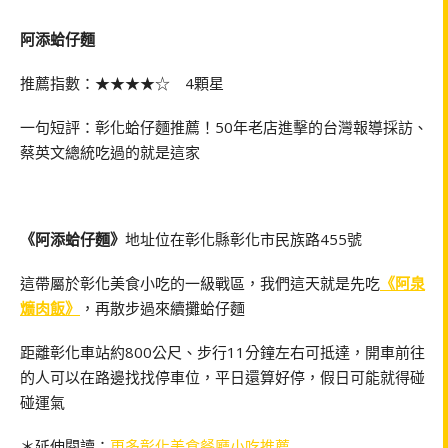
阿添蛤仔麵
推薦指數：★★★★☆ 4顆星
一句短評：彰化蛤仔麵推薦！50年老店進擊的台灣報導採訪、
蔡英文總統吃過的就是這家
《阿添蛤仔麵》
地址位在彰化縣彰化市民族路455號
這帶屬於彰化美食小吃的一級戰區，我們這天就是先吃
《阿泉
爌肉飯》
，再散步過來續攤蛤仔麵
距離彰化車站約800公尺、步行11分鐘左右可抵達，開車前往
的人可以在路邊找找停車位，平日還算好停，假日可能就得碰
碰運氣
＊延伸閱讀：
更多彰化美食餐廳小吃推薦