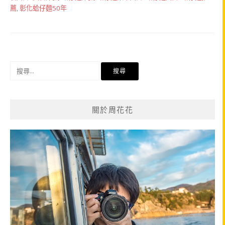
薦
,
彰化蛤仔麵50年
搜
尋
關
鍵
關於周花花
字: