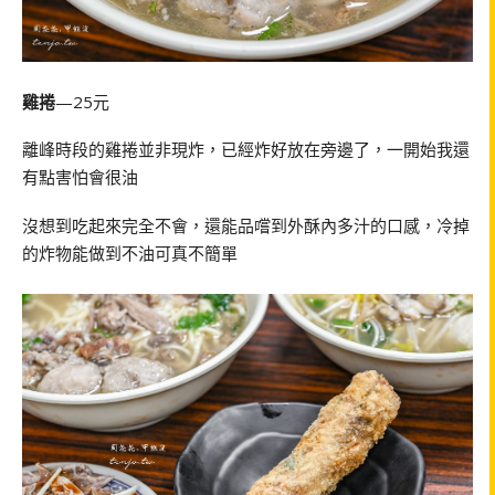
雞捲
—25元
離峰時段的雞捲並非現炸，已經炸好放在旁邊了，一開始我還
有點害怕會很油
沒想到吃起來完全不會，還能品嚐到外酥內多汁的口感，冷掉
的炸物能做到不油可真不簡單