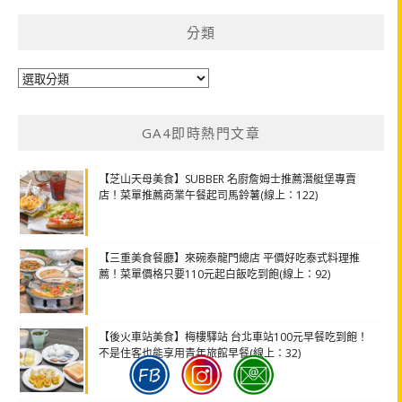
分類
分
類
GA4即時熱門文章
【芝山天母美食】SUBBER 名廚詹姆士推薦潛艇堡專賣
店！菜單推薦商業午餐起司馬鈴薯(線上：122)
【三重美食餐廳】來碗泰龍門總店 平價好吃泰式料理推
薦！菜單價格只要110元起白飯吃到飽(線上：92)
【後火車站美食】梅樓驛站 台北車站100元早餐吃到飽！
不是住客也能享用青年旅館早餐(線上：32)