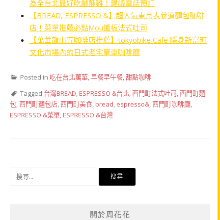
為全台北最好吃鹹酥雞！建議電話預訂
【BREAD, ESPRESSO &】超人氣東京表參道麵包咖啡
店！菜單推薦必點Mou鐵板法式吐司
【萬華龍山寺咖啡店推薦】tokyobike Cafe 隱身新富町
文化市場內的日式老宅單車咖啡廳
Posted in
吃在台北萬華
,
早餐早午餐
,
甜點咖啡
Tagged
台灣BREAD
,
ESPRESSO &台北
,
西門町法式吐司
,
西門町麵
包
,
西門町麵包店
,
西門町美食
,
bread
,
espresso&
,
西門町咖啡廳
,
ESPRESSO &菜單
,
ESPRESSO &台灣
搜
尋
關
鍵
關於周花花
字: