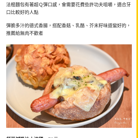
法棍麵包有著超Ｑ彈口感，會需要花費些許功夫咀嚼，適合牙
口比較好的人點
彈脆多汁的德式香腸，搭配香菇、乳酪、芥末籽味道蠻好的，
推薦給無肉不歡者