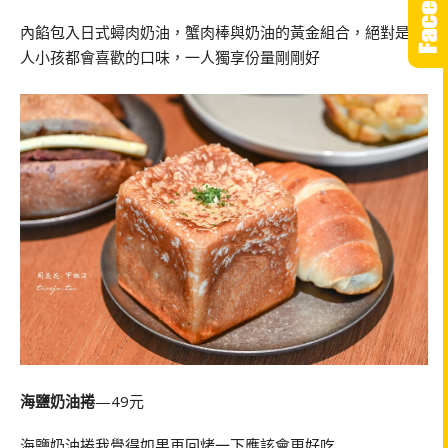
內餡包入日式蟳肉奶油，蟹肉棒與奶油的黃金組合，絕對是大
人小孩都會喜歡的口味，一人獨享份量剛剛好
海鹽奶油捲
—49元
海鹽奶油捲我覺得如果再回烤一下應該會更好吃