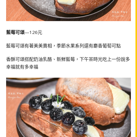
藍莓可頌
—126元
藍莓可頌有著美美賣相，季節水果系列還有麝香葡萄可點
香酥可頌搭配奶油乳酪、新鮮藍莓，下午茶時光吃上一份說多
幸福就有多幸福