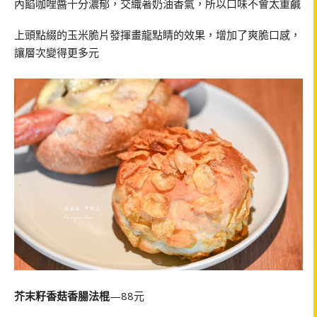
內餡咖哩醬十分濃郁，交織著奶油香氣，所以口味不會太重鹹
上頭點綴的玉米脆片發揮畫龍點睛的效果，增加了爽脆口感，
讓層次變得更多元
芥末籽香菇香腸法棍
—88元