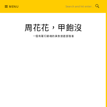
Skip
MENU
to
content
周花花，甲飽沒
一個有著行銷魂的美食旅遊部落客