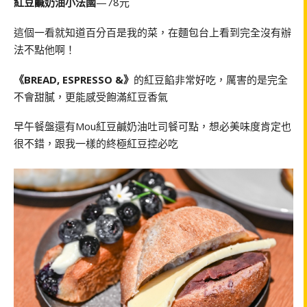
紅豆鹹奶油小法國
—78元
這個一看就知道百分百是我的菜，在麵包台上看到完全沒有辦
法不點他啊！
《BREAD, ESPRESSO &》
的紅豆餡非常好吃，厲害的是完全
不會甜膩，更能感受飽滿紅豆香氣
早午餐盤還有Mou紅豆鹹奶油吐司餐可點，想必美味度肯定也
很不錯，跟我一樣的終極紅豆控必吃