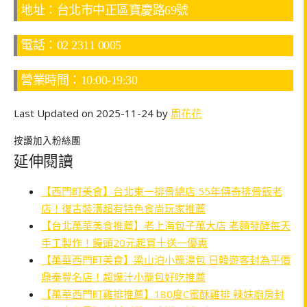
地址：台北市中正區寶慶路69號
電話：02 2311 0005
營業時間：10:00-19:30
Last Updated on 2025-11-24 by
周花花
按讚加入粉絲團
延伸閱讀
【西門町美食】台北東一排骨總店 55年傳奇排骨飯老
店！復古裝潢超有特色食尚玩家推薦
【台北萬華美食推薦】老上海包子萬大店 老麵發酵每天
手工製作！饅頭20元起買十送一優惠
【萬華西門町美食】梁山泊小籠湯包 日韓遊客封為平價
鼎泰豐名店！超爆汁小籠包好吃推薦
【萬華西門町雞排推薦】180度C蜜酥雞排 辣妹廚房封