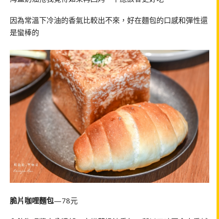
因為常溫下冷油的香氣比較出不來，好在麵包的口感和彈性還
是蠻棒的
脆片咖哩麵包
—78元