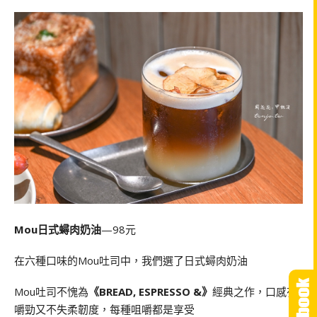
Mou日式蟳肉奶油
—98元
在六種口味的Mou吐司中，我們選了日式蟳肉奶油
Mou吐司不愧為
《BREAD, ESPRESSO &》
經典之作，口感有
嚼勁又不失柔韌度，每種咀嚼都是享受