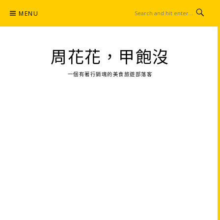
Skip
MENU
to
content
周花花，甲飽沒
一個有著行銷魂的美食旅遊部落客