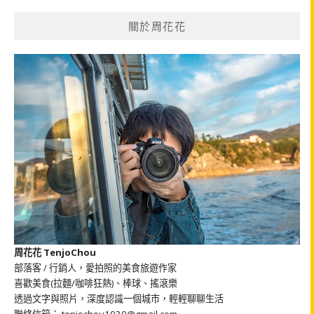
鍵
關於周花花
字:
周花花 TenjoChou
部落客 / 行銷人，愛拍照的美食旅遊作家
喜歡美食(拉麵/咖啡狂熱)、棒球、搖滾樂
透過文字與照片，深度認識一個城市，輕輕聊聊生活
聯絡信箱： tenjochou1030@gmail.com