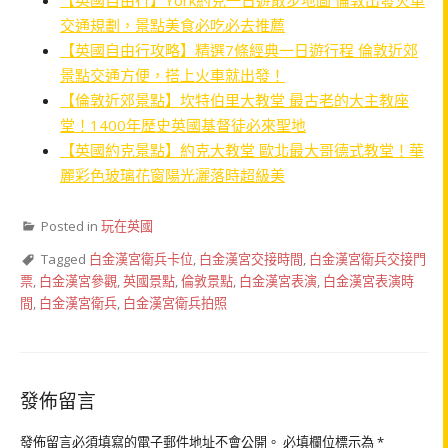
【英國自由行】York約克一日遊散步地圖 倫敦出發火車
交通規劃，景點美食必吃必去推薦
【英國自由行攻略】精選7條經典一日遊行程 倫敦近郊
景點交通方便，搭上火車就出發！
【倫敦近郊景點】坎特伯里大教堂 最古老的大主教座
堂！1400年歷史英國基督徒必來聖地
【英國約克景點】約克大教堂 歐北最大哥德式教堂！華
麗彩色玻璃花窗陽光灑落時超級美
Posted in
玩在英國
Tagged
白金漢宮衛兵卡位
,
白金漢宮交接時間
,
白金漢宮衛兵交接門
票
,
白金漢宮參觀
,
英國景點
,
倫敦景點
,
白金漢宮表演
,
白金漢宮表演時
間
,
白金漢宮衛兵
,
白金漢宮衛兵拍照
發佈留言
發佈留言必須填寫的電子郵件地址不會公開。
必填欄位標示為
*