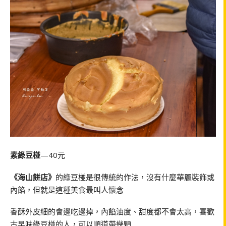
素綠豆椪
—40元
《海山餅店》
的綠豆椪是很傳統的作法，沒有什麼華麗裝飾或
內餡，但就是這種美食最叫人懷念
香酥外皮細的會邊吃邊掉，內餡油度、甜度都不會太高，喜歡
古早味綠豆椪的人，可以順道帶幾顆