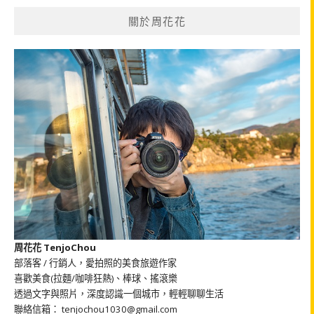
鍵
關於周花花
字:
周花花 TenjoChou
部落客 / 行銷人，愛拍照的美食旅遊作家
喜歡美食(拉麵/咖啡狂熱)、棒球、搖滾樂
透過文字與照片，深度認識一個城市，輕輕聊聊生活
聯絡信箱： tenjochou1030@gmail.com