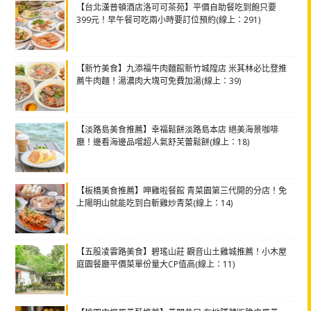
【台北漢普頓酒店洛可可茶苑】平價自助餐吃到飽只要
399元！早午餐可吃兩小時要訂位預約(線上：291)
【新竹美食】九添福牛肉麵館新竹城隍店 米其林必比登推
薦牛肉麵！湯濃肉大塊可免費加湯(線上：39)
【淡路島美食推薦】幸福鬆餅淡路島本店 絕美海景咖啡
廳！邊看海邊品嚐超人氣舒芙蕾鬆餅(線上：18)
【板橋美食推薦】呷雞啦餐館 青菜園第三代開的分店！免
上陽明山就能吃到白斬雞炒青菜(線上：14)
【五股凌雲路美食】碧瑤山莊 觀音山土雞城推薦！小木屋
庭園餐廳平價菜單份量大CP值高(線上：11)