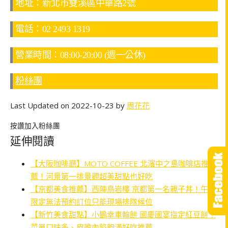
地址：新北市雙溪區中華路2號
電話：02 2493 1319
營業時間：08:00-20:00 (週一公休)
粉絲團
Last Updated on 2022-10-23 by
周花花
按讚加入粉絲團
延伸閱讀
【大阪咖啡廳】MOTO COFFEE 北濱中之島咖啡店推
薦！河景第一排景觀超美甜點也好吃
【京都美食推薦】西陣鳥岩樓 京都第一名親子丼！午餐
限定無法預約訂位只能現場排隊候位
【新竹美食甜點】小鵲幸車輪餅 國慶國宴指定紅豆餅！
菜單口味多、皮脆內餡飽滿好吃推薦