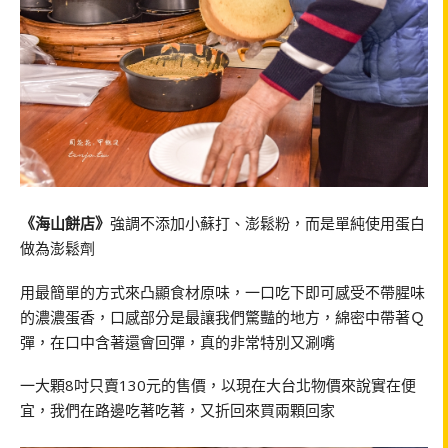
《海山餅店》
強調不添加小蘇打、澎鬆粉，而是單純使用蛋白
做為澎鬆劑
用最簡單的方式來凸顯食材原味，一口吃下即可感受不帶腥味
的濃濃蛋香，口感部分是最讓我們驚豔的地方，綿密中帶著Ｑ
彈，在口中含著還會回彈，真的非常特別又涮嘴
一大顆8吋只賣130元的售價，以現在大台北物價來說實在便
宜，我們在路邊吃著吃著，又折回來買兩顆回家