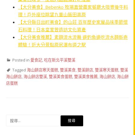
【大分美食】Bebenko 牧場直營農家餐廳大啖豐後牛料
理！戶外座位眺望九重山飯田高原
【大分縣日出町美食】的山莊 百年歷史家屋品味季節懷
石料理！日本皇室曾造訪文化資產
【大分美食推薦】素麵流水流舞 邊釣魚邊吃流水麵新奇
體驗！近大分景點原尻瀑布道之駅
Posted in
愛食記
,
吃在新北平溪雙溪
Tagged
海山餅店寒天蛋糕
,
雙溪美食
,
雙溪餅店
,
雙溪寒天蛋糕
,
雙溪
海山餅店
,
海山餅店雙溪
,
雙溪美食蛋糕
,
雙溪美食推薦
,
海山餅店
,
海山餅
店蛋糕
搜
尋
關