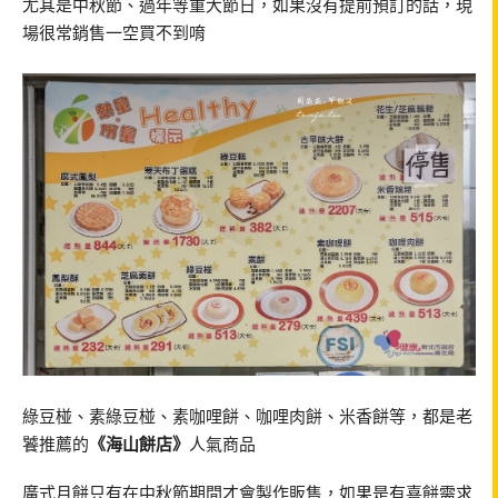
尤其是中秋節、過年等重大節日，如果沒有提前預訂的話，現
場很常銷售一空買不到唷
綠豆椪、素綠豆椪、素咖哩餅、咖哩肉餅、米香餅等，都是老
饕推薦的
《海山餅店》
人氣商品
廣式月餅只有在中秋節期間才會製作販售，如果是有喜餅需求