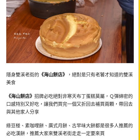
隱身雙溪老街的
《海山餅店》
，絕對是只有老饕才知道的雙溪
美食
《海山餅店》
招牌必吃絕對非寒天布丁蛋糕莫屬，Ｑ彈綿密的
口感特別又好吃，讓我們買完一個又折回去補買兩顆，帶回去
與其他家人分享
綠豆椪、素咖哩餅、廣式月餅、古早味大餅都是很多人推薦的
必吃漢餅，推薦大家來雙溪老街走走一定要來買