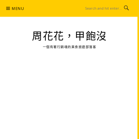
Skip
MENU
to
content
周花花，甲飽沒
一個有著行銷魂的美食旅遊部落客