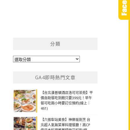
分類
分
類
GA4即時熱門文章
【台北漢普頓酒店洛可可茶苑】平
價自助餐吃到飽只要399元！早午
餐可吃兩小時要訂位預約(線上：
461)
【六張犁站美食】神樂坂割烹 台
北超人氣無菜單料理餐廳！高CP