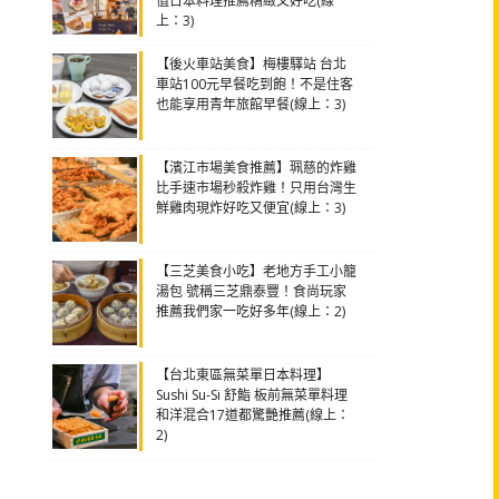
值日本料理推薦精緻又好吃(線
上：3)
【後火車站美食】梅樓驛站 台北
車站100元早餐吃到飽！不是住客
也能享用青年旅館早餐(線上：3)
【濱江市場美食推薦】珮慈的炸雞
比手速市場秒殺炸雞！只用台灣生
鮮雞肉現炸好吃又便宜(線上：3)
【三芝美食小吃】老地方手工小籠
湯包 號稱三芝鼎泰豐！食尚玩家
推薦我們家一吃好多年(線上：2)
【台北東區無菜單日本料理】
Sushi Su-Si 舒鮨 板前無菜單料理
和洋混合17道都驚艷推薦(線上：
2)