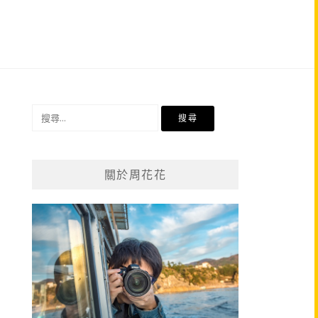
搜
尋
關
鍵
關於周花花
字: