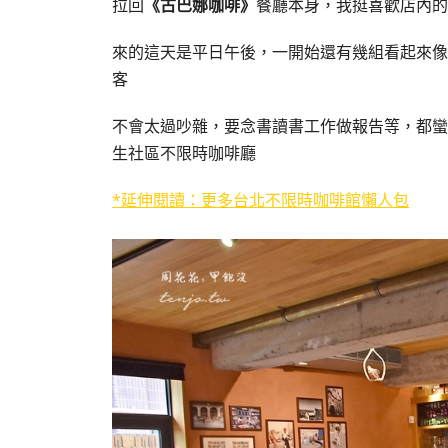
拉回
《古巴娜咖啡》
餐廳本身，我挺喜歡店內的
來的這天是平日午後，一開始還有幾組看起來像
客
不會太過吵雜，要念書讀書工作做報告等，都蠻O
生社區不限時咖啡廳
*延伸閱讀：更多台北不限時咖啡館懶人包