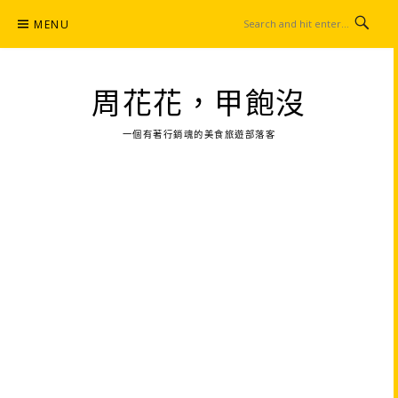
Skip
MENU
to
content
周花花，甲飽沒
一個有著行銷魂的美食旅遊部落客