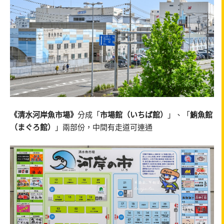
《清水河岸魚市場》
分成「
市場館（いちば館）
」、「
鮪魚館
（まぐろ館）
」兩部份，中間有走道可連通