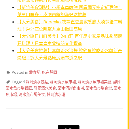
【新竹美食甜點】小鵲幸車輪餅 國慶國宴指定紅豆餅！
菜單口味多、皮脆內餡飽滿好吃推薦
【大分美食】Bebenko 牧場直營農家餐廳大啖豐後牛料
理！戶外座位眺望九重山飯田高原
【大分縣日出町美食】的山莊 百年歷史家屋品味季節懷
石料理！日本皇室曾造訪文化資產
【大分美食推薦】素麵流水流舞 邊釣魚邊吃流水麵新奇
體驗！近大分景點原尻瀑布道之駅
Posted in
愛食記
,
吃在靜岡
Tagged
靜岡清水景點
,
靜岡清水魚市場
,
靜岡清水魚市場美食
,
靜岡
清水魚市場餐廳
,
靜岡清水美食
,
清水河岸魚市場
,
清水魚市場食堂
,
清水
魚市場
,
清水魚市場美食
,
靜岡清水港
搜