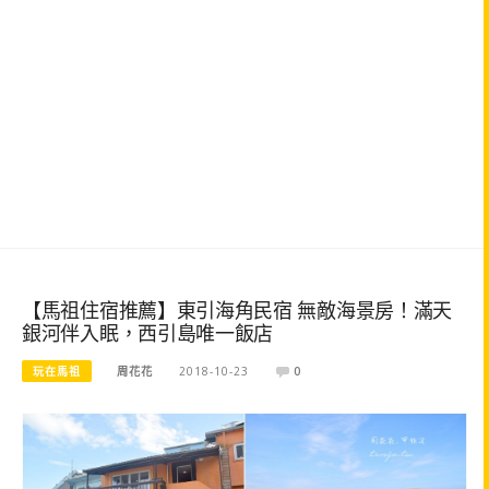
【馬祖住宿推薦】東引海角民宿 無敵海景房！滿天
銀河伴入眠，西引島唯一飯店
玩在馬祖
周花花
2018-10-23
0