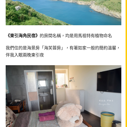
《東引海角民宿》
的房間名稱，均是用馬祖特有植物命名
我們住的是海景房「海芙蓉房」，有著如家一般的簡約溫馨，
伴我入眠兩晚東引夜