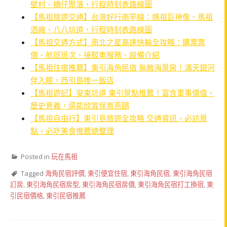
壁村、橋仔聚落，行程時刻表路線圖
【馬祖旅遊交通】台灣好行南竿線：媽祖巨神像、馬祖
酒廠、八八坑道，行程時刻表路線圖
【馬祖交通方式】南北之星高速快輪全攻略：購票票
價、航班班次、接駁車服務、設備介紹
【馬祖住宿推薦】東引海角民宿 無敵海景房！滿天銀河
伴入眠，西引島唯一飯店
【馬祖遊記】安東坑道 東引景點推薦！富含軍事價值、
歷史意義，還能欣賞保育燕鷗
【馬祖自由行】東引島旅遊全攻略 交通資訊、必訪景
點、必吃美食推薦總整理
Posted in
玩在馬祖
Tagged
海角民宿評價
,
東引便宜住宿
,
東引海角民宿
,
東引海角民宿
訂房
,
東引海角民宿房型
,
東引海角民宿房價
,
東引海角民宿打工換宿
,
東
引民宿價格
,
東引民宿推薦