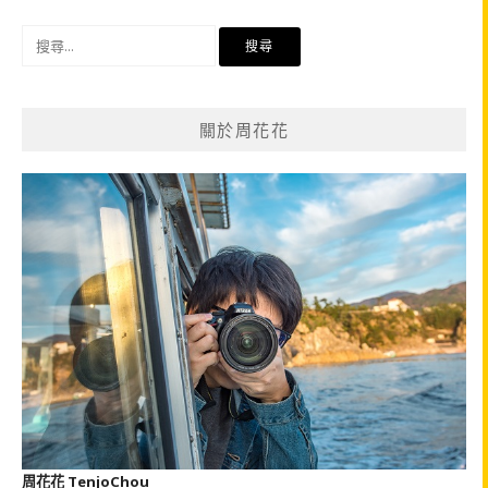
搜
尋
關
鍵
關於周花花
字:
周花花 TenjoChou