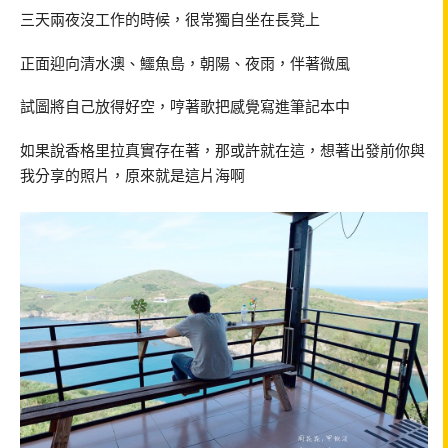
三天兩夜沒工作的時候，很常獨自坐在長凳上
正面迎向清水澳、鱷魚島，朝陽、夜雨，伴著微風
試圖將自己放得好空，哼著歌把感覺寫進筆記本中
如果說香格里拉真實存在著，那或許就在這，想著出發前你與
我分享的照片，原來就是這片海啊