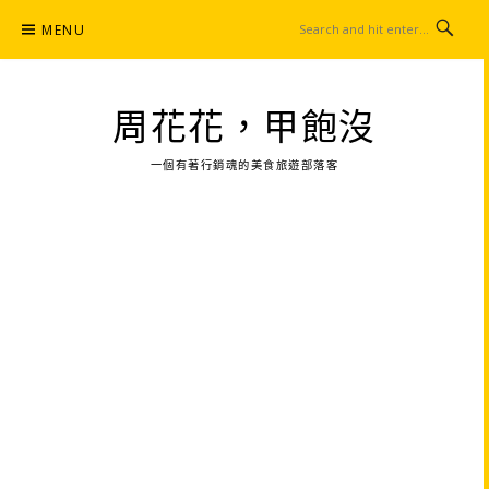
Skip
MENU
to
content
周花花，甲飽沒
一個有著行銷魂的美食旅遊部落客