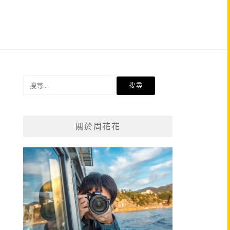
搜
尋
關
鍵
關於周花花
字: