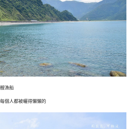
艘漁船
每個人都被曬得懶懶的