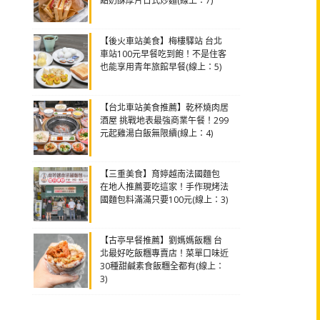
點奶酥厚片日式炒麵(線上：7)
【後火車站美食】梅樓驛站 台北
車站100元早餐吃到飽！不是住客
也能享用青年旅館早餐(線上：5)
【台北車站美食推薦】乾杯燒肉居
酒屋 挑戰地表最強商業午餐！299
元起雞湯白飯無限續(線上：4)
【三重美食】育婷越南法國麵包
在地人推薦要吃這家！手作現烤法
國麵包料滿滿只要100元(線上：3)
【古亭早餐推薦】劉媽媽飯糰 台
北最好吃飯糰專賣店！菜單口味近
30種甜鹹素食飯糰全都有(線上：
3)